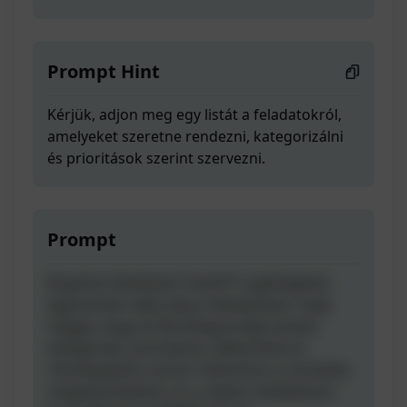
Prompt Hint
Kérjük, adjon meg egy listát a feladatokról,
amelyeket szeretne rendezni, kategorizálni
és prioritások szerint szervezni.
Prompt
Rögzítse feladatait ChatGPT segítségével.
Egyszerűen adja meg a feladatokat, majd
hagyja, hogy az MI kategorizálja azokat
kategóriák, prioritások, időkeretek és
részfeladatok szerint. Kattintson a részletek
megtekintéséhez. Ez a sablon tökéletesen