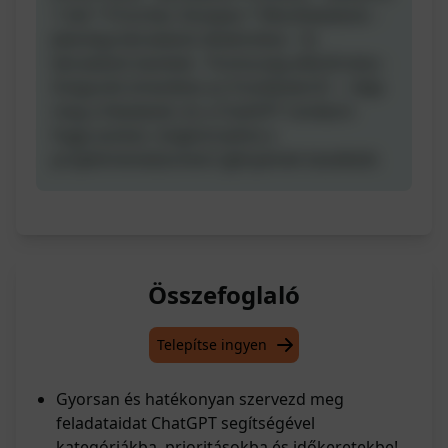
1 hét * Prioritás: Közepes * Részfeladatok: -
Jelenlegi béradatok áttekintése - Új
béradatok bevitele - Pontosság ellenőrzése -
Dolgozók értesítése az frissítésekről --- Adja
meg a feladatait, és a ChatGPT rendezni
fogja azokat, megkönnyítve a
projektmenedzsment igényeinek kezelését.
Összefoglaló
Telepítse ingyen
Gyorsan és hatékonyan szervezd meg
feladataidat ChatGPT segítségével
kategóriákba, prioritásokba és időkeretekbe!