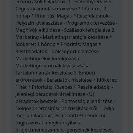
erőforrások Feladatok: 1. Eseménytervezés -
Céges kirándulás tervezése * Időkeret: 2
hónap * Prioritás: Magas * Részfeladatok: -
Helyszín kiválasztása - Programok tervezése -
Meghívók elküldése - Szállások lefoglalása 2.
Marketing - Marketingstratégia készítése *
Időkeret: 1 hónap * Prioritás: Magas *
Részfeladatok: - Célcsoport elemzése -
Marketingcélok kidolgozása -
Marketingcsatornák kiválasztása -
Tartalomnaptár készítése 3. Emberi
erőforrások - Béradatok frissítése * Időkeret:
1 hét * Prioritás: Közepes * Részfeladatok: -
Jelenlegi béradatok áttekintése - Új
béradatok bevitele - Pontosság ellenőrzése -
Dolgozók értesítése az frissítésekről --- Adja
meg a feladatait, és a ChatGPT rendezni
fogja azokat, megkönnyítve a
projektmenedzsment igényeinek kezelését.