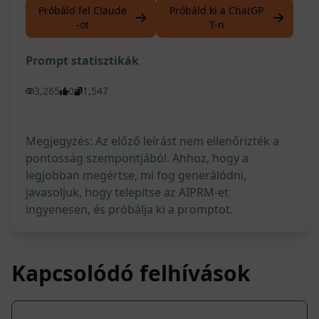
Próbáld fel Claude
Próbáld ki a ChatGP
-ot
T-n
Prompt statisztikák
3,265
0
1,547
Megjegyzés: Az előző leírást nem ellenőrizték a
pontosság szempontjából. Ahhoz, hogy a
legjobban megértse, mi fog generálódni,
javasoljuk, hogy telepítse az AIPRM-et
ingyenesen, és próbálja ki a promptot.
Kapcsolódó felhívások