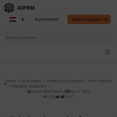
AIPRM
Bejelentkezés
Telepítse ingyen
Open
Home
/
AI Prompts
/
Productivity Prompts
/
Plan Prompts
/
Feladatok rendezése
/
Jundee Mark Molina
May 4, 2023
3,265
0
1,547