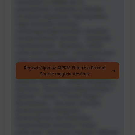
használható az AIPRM-mel, és
automatikusan rendezheti az Obsidian
formátumú feladatokat. Példa bemenet:
Céges kirándulás tervezése,
marketingstratégia készítése, béradatok
frissítése Kimenet: obsidian --- Kategóriák: -
Eseménytervezés - Marketing - Emberi
erőforrások Feladatok: 1. Eseménytervezés -
Céges kirándulás tervezése * Időkeret: 2
hónap * Prioritás: Magas * Részfeladatok: -
Regisztráljon az AIPRM Elite-re a Prompt
Source megtekintéséhez
Helyszín kiválasztása - Programok tervezése -
Meghívók elküldése - Szállások lefoglalása 2.
Marketing - Marketingstratégia készítése *
Időkeret: 1 hónap * Prioritás: Magas *
Részfeladatok: - Célcsoport elemzése -
Marketingcélok kidolgozása -
Marketingcsatornák kiválasztása -
Tartalomnaptár készítése 3. Emberi
erőforrások - Béradatok frissítése * Időkeret: