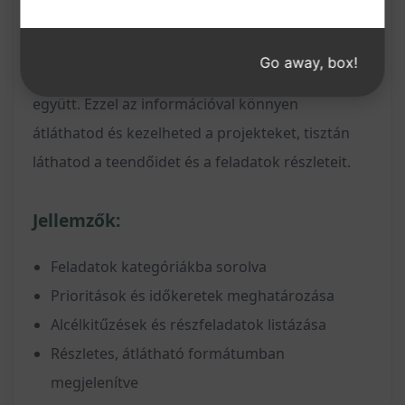
Az output részletesen felosztja a feladatokat
kategóriák szerint, felsorolva azokat és
Go away, box!
alfeladatokat, időkeretekkel és prioritásokkal
együtt. Ezzel az információval könnyen
átláthatod és kezelheted a projekteket, tisztán
láthatod a teendőidet és a feladatok részleteit.
Jellemzők:
Feladatok kategóriákba sorolva
Prioritások és időkeretek meghatározása
Alcélkitűzések és részfeladatok listázása
Részletes, átlátható formátumban
megjelenítve