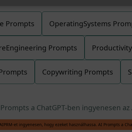
e Prompts
OperatingSystems Prom
reEngineering Prompts
Productivit
 Prompts
Copywriting Prompts
S
I Prompts a ChatGPT-ben ingyenesen az 
 AIPRM-et ingyenesen, hogy ezeket használhassa. AI Prompts a Ch