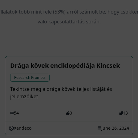
állalatok több mint fele (53%) arról számolt be, hogy csökke
való kapcsolattartás során.
Drága kövek enciklopédiája Kincsek
Research Prompts
Tekintse meg a drága kövek teljes listáját és
jellemzőiket
54
0
13
Xandeco
June 26, 2024