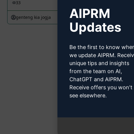
33
0
13
AIPRM
genteng kia jogja
May 18, 2023
Updates
««
Be the first to know whe
we update AIPRM. Recei
unique tips and insights
from the team on AI,
ChatGPT and AIPRM.
Receive offers you won't
see elsewhere.
Min