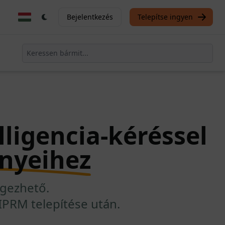
Bejelentkezés
Telepítse ingyen
ligencia-kéréssel
nyeihez
égezhető.
IPRM telepítése után.