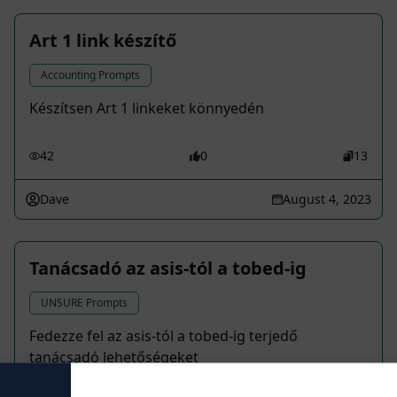
Art 1 link készítő
Accounting Prompts
Készítsen Art 1 linkeket könnyedén
42
0
13
Dave
August 4, 2023
Tanácsadó az asis-tól a tobed-ig
UNSURE Prompts
Fedezze fel az asis-tól a tobed-ig terjedő
tanácsadó lehetőségeket