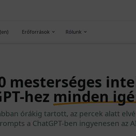
(en)
Erőforrások
Rólunk
 mesterséges intel
GPT-hez
minden igé
bban órákig tartott, az percek alatt elv
Prompts a ChatGPT-ben ingyenesen az A