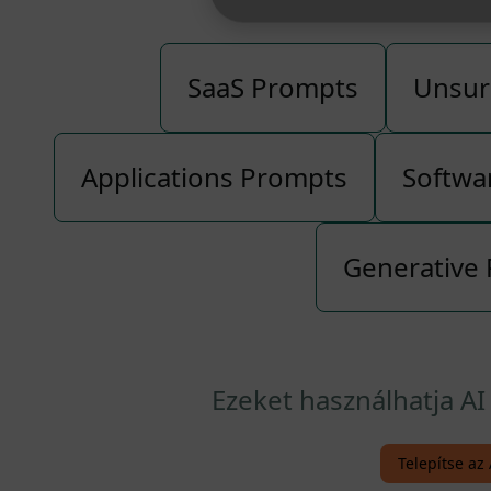
SaaS Prompts
Unsur
Applications Prompts
Softwa
Generative
Ezeket használhatja A
Telepítse az