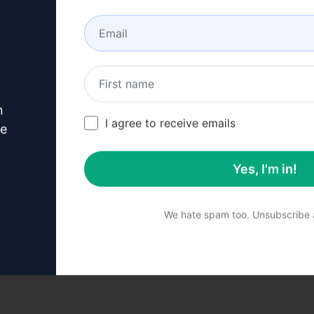
40
0
13
hoge
May 7, 2023
«
538
539
540
541
542
»
n
I agree to receive emails
ve
Összes oldal : 544
Yes, I'm in!
We hate spam too. Unsubscribe a
den típusú
AI Pro