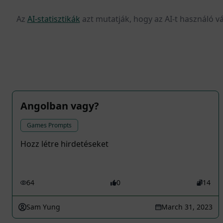
Az
AI-statisztikák
azt mutatják, hogy az AI-t használó v
Angolban vagy?
Games Prompts
Hozz létre hirdetéseket
64
0
14
Sam Yung
March 31, 2023