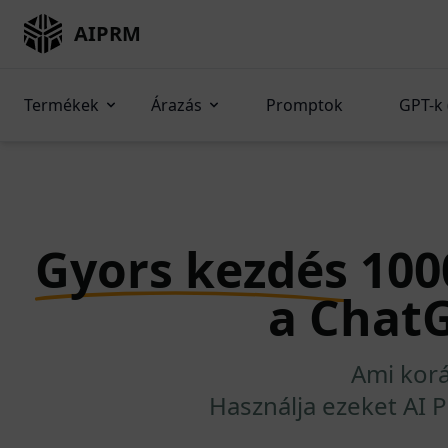
AIPRM
Termékek
Árazás
Promptok
GPT-k 
Gyors kezdés
1000
a Chat
Ami korá
Használja ezeket AI 