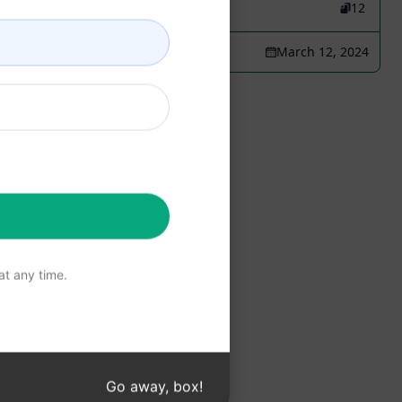
25
0
12
Steve Harvey
March 12, 2024
»»
t any time.
mpts
Go away, box!