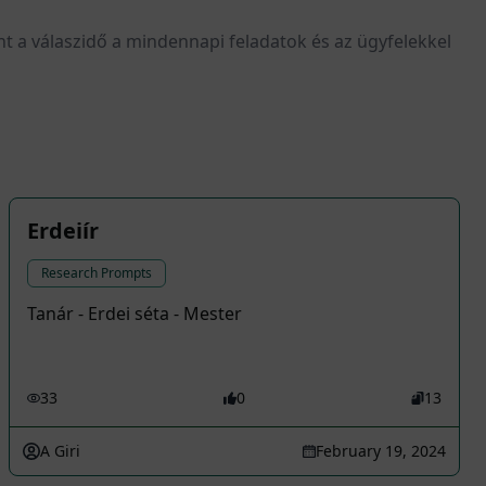
nt a válaszidő a mindennapi feladatok és az ügyfelekkel
Erdeiír
Research Prompts
Tanár - Erdei séta - Mester
33
0
13
A Giri
February 19, 2024