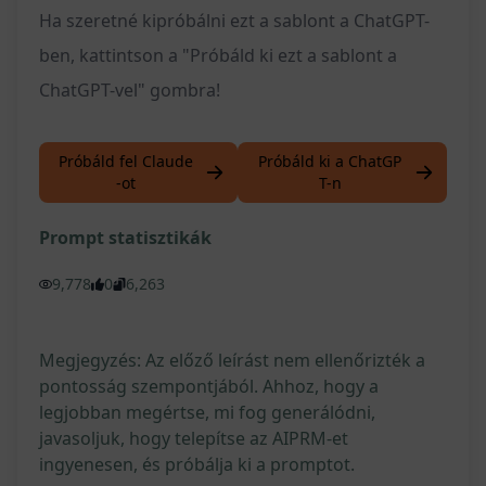
Ha szeretné kipróbálni ezt a sablont a ChatGPT-
ben, kattintson a "Próbáld ki ezt a sablont a
ChatGPT-vel" gombra!
Próbáld fel Claude
Próbáld ki a ChatGP
-ot
T-n
Prompt statisztikák
9,778
0
6,263
Megjegyzés: Az előző leírást nem ellenőrizték a
pontosság szempontjából. Ahhoz, hogy a
legjobban megértse, mi fog generálódni,
javasoljuk, hogy telepítse az AIPRM-et
ingyenesen, és próbálja ki a promptot.