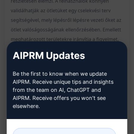
részletesen elemzi. A felhasználók könnyen
validálhatják az ötletüket egy cselekvési terv
segítségével, mely lépésről lépésre vezeti őket az
ötlet valóságosságának ellenőrzésében. Emellett
meghatározott területekre irányítja a figyelmet,
melyeken érdemes elmélyedni az ötlet
AIPRM Updates
továbbfejlesztése érdekében.
Be the first to know when we update
AIPRM. Receive unique tips and insights
Jellemzők:
from the team on AI, ChatGPT and
AIPRM. Receive offers you won't see
Különböző üzleti ötletek listája
elsewhere.
Az egyes ötletek részletes előnyeinek és
hátrányainak elemzése