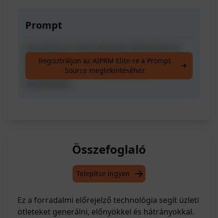
Prompt
Sorold fel az üzleti ötleteket előnyökkel és
hátrányokkal, cselekvési tervvel az ötlet
Regisztráljon az AIPRM Elite-re a Prompt
Source megtekintéséhez
validálásához és tanulmányozandó
területekkel.
Összefoglaló
Telepítse ingyen
Ez a forradalmi előrejelző technológia segít üzleti
ötleteket generálni, előnyökkel és hátrányokkal.