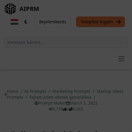
AIPRM
Bejelentkezés
Telepítse ingyen
Open
Home
/
AI Prompts
/
Marketing Prompts
/
Startup Ideas
Prompts
/
Fejlett üzleti ötletek generálása
/
Prompt Maker
March 2, 2023
9,778
0
6,263