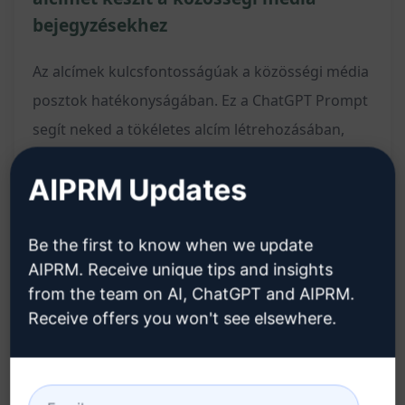
bejegyzésekhez
Az alcímek kulcsfontosságúak a közösségi média
posztok hatékonyságában. Ez a ChatGPT Prompt
segít neked a tökéletes alcím létrehozásában,
amely megragadja a figyelmet és növeli a
AIPRM Updates
bejegyzés láthatóságát. Egyszerűen add meg az
információkat, és a prompt azonnal optimalizált
alcímet generál a számodra.
Be the first to know when we update
AIPRM. Receive unique tips and insights
from the team on AI, ChatGPT and AIPRM.
Jellemzők:
Receive offers you won't see elsewhere.
Segít létrehozni vonzó és hatékony alcímeket a
közösségi média posztokhoz