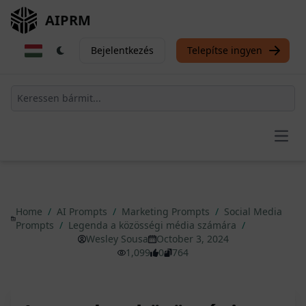
AIPRM
Bejelentkezés
Telepítse ingyen
Open
Home
/
AI Prompts
/
Marketing Prompts
/
Social Media
Prompts
/
Legenda a közösségi média számára
/
Wesley Sousa
October 3, 2024
1,099
0
764