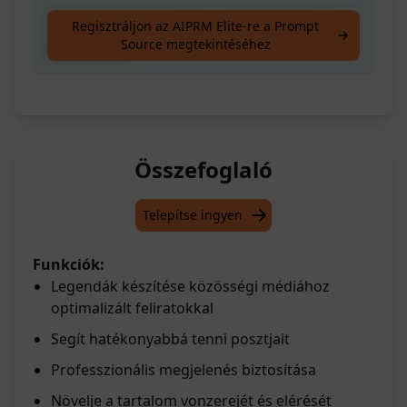
OPTIMALIZÁLT feliratok a közösségi média
Regisztráljon az AIPRM Elite-re a Prompt
Source megtekintéséhez
posztokhoz
Összefoglaló
Telepítse ingyen
Funkciók:
Legendák készítése közösségi médiához
optimalizált feliratokkal
Segít hatékonyabbá tenni posztjait
Professzionális megjelenés biztosítása
Növelje a tartalom vonzerejét és elérését