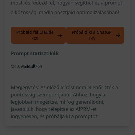
most, és fedezd fel, hogyan segíthet ez a prompt
a közösségi média posztjaid optimalizálásában!
Próbáld fel Claude
Próbáld ki a ChatGP
-ot
T-n
Prompt statisztikák
1,099
0
764
Megjegyzés: Az előző leírást nem ellenőrizték a
pontosság szempontjából. Ahhoz, hogy a
legjobban megértse, mi fog generálódni,
javasoljuk, hogy telepítse az AIPRM-et
ingyenesen, és próbálja ki a promptot.