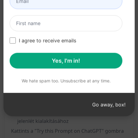
Gyors és egyszerű használat
Széles körű témákhoz alkalmazható
Segít kiemelkedni a tömegből és növelni a
posztok hatékonyságát
I agree to receive emails
Előnyök:
Yes, I'm in!
Növeli a közösségi média posztok láthatóságát
Segít megragadni a figyelmet az olvasók
We hate spam too. Unsubscribe at any time.
számára
Optimalizált alcímekkel növelheted a
bejegyzések hatékonyságát
Go away, box!
Egyszerű és gyors módszer a hatékony online
jelenlét kialakításához
Kattints a "Try this Prompt on ChatGPT" gombra