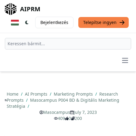
AIPRM
Bejelentkezés
Telepítse ingyen
Open
Home
/
AI Prompts
/
Marketing Prompts
/
Research
Prompts
/
Masocampus P004 BD & Digitális Marketing
Stratégia
/
Masocampus
July 7, 2023
409
0
200