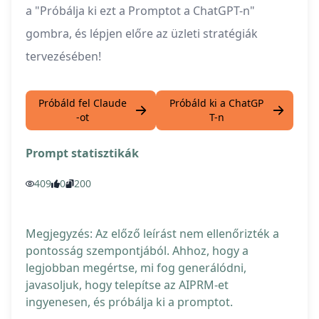
a "Próbálja ki ezt a Promptot a ChatGPT-n"
gombra, és lépjen előre az üzleti stratégiák
tervezésében!
Próbáld fel Claude
Próbáld ki a ChatGP
-ot
T-n
Prompt statisztikák
409
0
200
Megjegyzés: Az előző leírást nem ellenőrizték a
pontosság szempontjából. Ahhoz, hogy a
legjobban megértse, mi fog generálódni,
javasoljuk, hogy telepítse az AIPRM-et
ingyenesen, és próbálja ki a promptot.