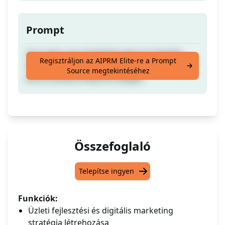
Prompt
Hozz létre egy Üzletfejlesztési és Digitális
Regisztráljon az AIPRM Elite-re a Prompt
Marketing Stratégiát a [Vállalkozás neve]
Source megtekintéséhez
[kulcsszavak] [Helyszín] alapján
Összefoglaló
Telepítse ingyen
Funkciók:
Üzleti fejlesztési és digitális marketing
stratégia létrehozása