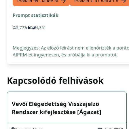
Próbáld fel Claude-ot
Próbáld ki a ChatGPT-n
Prompt statisztikák
5,773
0
4,361
Megjegyzés: Az előző leírást nem ellenőrizték a pont
AIPRM-et ingyenesen, és próbálja ki a promptot.
Kapcsolódó felhívások
Vevői Elégedettség Visszajelző
Rendszer kifejlesztése [Ágazat]