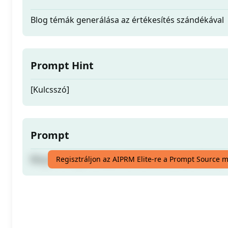
Blog témák generálása az értékesítés szándékával
Prompt Hint
[Kulcsszó]
Prompt
Blog témák generálása az értékesítés szándékával
Regisztráljon az AIPRM Elite-re a Prompt Source 