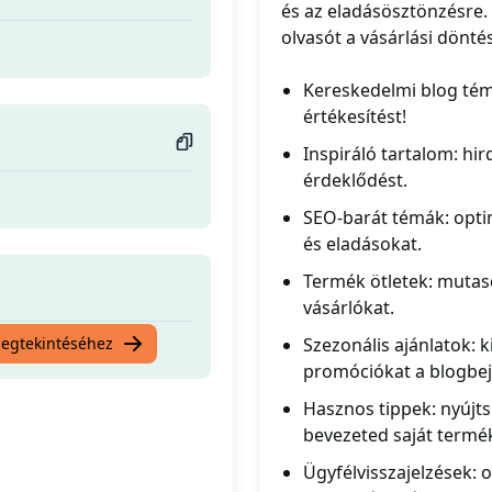
és az eladásösztönzésre. 
olvasót a vásárlási dönté
Kereskedelmi blog tém
értékesítést!
Inspiráló tartalom: hi
érdeklődést.
SEO-barát témák: optim
és eladásokat.
Termék ötletek: mutas
vásárlókat.
megtekintéséhez
Szezonális ajánlatok: 
promóciókat a blogbe
Hasznos tippek: nyújt
bevezeted saját termé
Ügyfélvisszajelzések: 