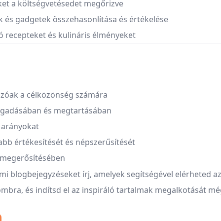
eket a költségvetésedet megőrizve
 és gadgetek összehasonlítása és értékelése
ó recepteket és kulináris élményeket
onzóak a célközönség számára
ragadásában és megtartásában
s arányokat
bb értékesítését és népszerűsítését
és megerősítésében
mi blogbejegyzéseket írj, amelyek segítségével elérheted az
ombra, és indítsd el az inspiráló tartalmak megalkotását m