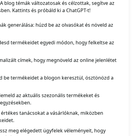
A blog témák változatosak és célzottak, segítve az
sben. Kattints és próbáld ki a ChatGPT-t!
ák generálása: húzd be az olvasókat és növeld az
rdesd termékeidet egyedi módon, hogy felkeltse az
alizált címek, hogy megnöveld az online jelenlétet
d be termékeidet a blogon keresztül, ösztönözd a
kiemeld az aktuális szezonális termékeket és
jegyzésekben.
s értékes tanácsokat a vásárlóknak, miközben
keidet.
ossz meg elégedett ügyfelek véleményeit, hogy