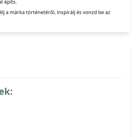
t építs.
lj a márka történetéről, inspirálj és vonzd be az
ek: