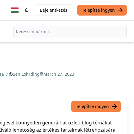
Bejelentkezés
Telepítse ingyen
ása
/
Ben Lohrding
March 27, 2023
Telepítse ingyen
égével könnyedén generálhat üzleti blog témákat
Kiváló lehetőség az értékes tartalmak létrehozására