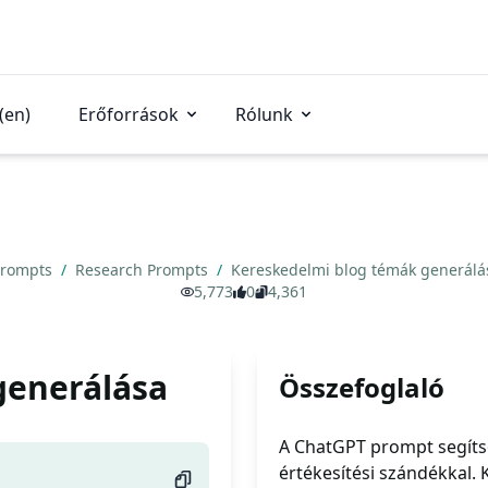
(en)
Erőforrások
Rólunk
Prompts
/
Research Prompts
/
Kereskedelmi blog témák generál
5,773
0
4,361
generálása
Összefoglaló
A ChatGPT prompt segíts
értékesítési szándékkal. 