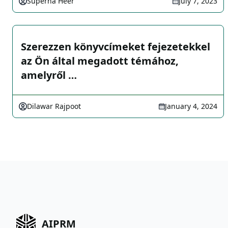
Superna Heer
July 7, 2023
Szerezzen könyvcímeket fejezetekkel
az Ön által megadott témához,
amelyről …
Dilawar Rajpoot
January 4, 2024
AIPRM