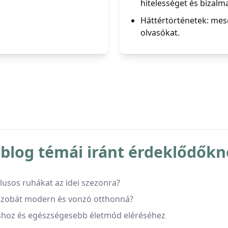
hitelességet és bizalma
Háttértörténetek: mesé
olvasókat.
blog témái iránt érdeklődőkn
ílusos ruhákat az idei szezonra?
 szobát modern és vonzó otthonná?
shoz és egészségesebb életmód eléréséhez