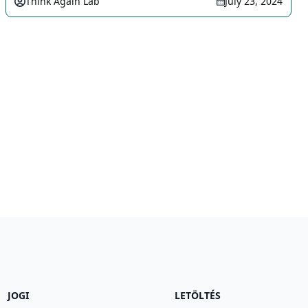
Think Again Lab
July 23, 2024
JOGI
LETÖLTÉS