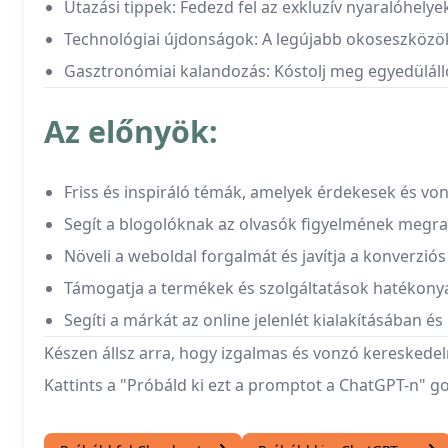
Utazási tippek: Fedezd fel az exkluzív nyaralóhely
Technológiai újdonságok: A legújabb okoseszközök
Gasztronómiai kalandozás: Kóstolj meg egyedüláll
Az előnyök:
Friss és inspiráló témák, amelyek érdekesek és v
Segít a blogolóknak az olvasók figyelmének meg
Növeli a weboldal forgalmát és javítja a konverzió
Támogatja a termékek és szolgáltatások hatékonya
Segíti a márkát az online jelenlét kialakításában 
Készen állsz arra, hogy izgalmas és vonzó kereskedel
Kattints a "Próbáld ki ezt a promptot a ChatGPT-n" g