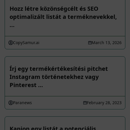
Hozz létre közönségcélt és SEO
optimalizált listát a terméknevekkel,
…
CopySamur.ai
March 13, 2026
Írj egy termékértékesítési pitchet
Instagram történetekhez vagy
Pinterest …
Paranews
February 28, 2023
Kapjon egy listát a potenciális