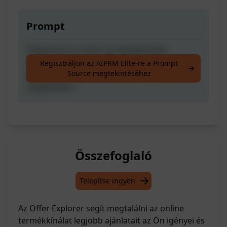
Prompt
Fedezd fel az online termékajánlatok
legjobbjait, személyre szabottan az
Regisztráljon az AIPRM Elite-re a Prompt
Source megtekintéséhez
igényeidnek és a tartózkodási helyednek
megfelelően.
Összefoglaló
Telepítse ingyen
Az Offer Explorer segít megtalálni az online
termékkínálat legjobb ajánlatait az Ön igényei és