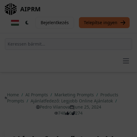
AIPRM
Bejelentkezés
Telepítse ingyen
Open
Home
/
AI Prompts
/
Marketing Prompts
/
Products
Prompts
/
Ajánlatfedező: Legjobb Online Ajánlatok
/
Pedro Vilanova
June 25, 2024
748
0
274