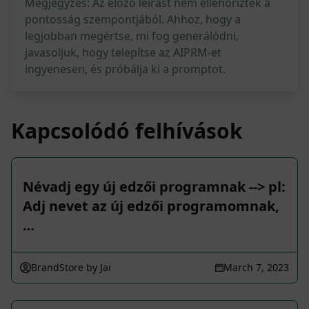
Megjegyzés: Az előző leírást nem ellenőrizték a
pontosság szempontjából. Ahhoz, hogy a
legjobban megértse, mi fog generálódni,
javasoljuk, hogy telepítse az AIPRM-et
ingyenesen, és próbálja ki a promptot.
Kapcsolódó felhívások
Névadj egy új edzői programnak --> pl:
Adj nevet az új edzői programomnak,
…
BrandStore by Jai
March 7, 2023