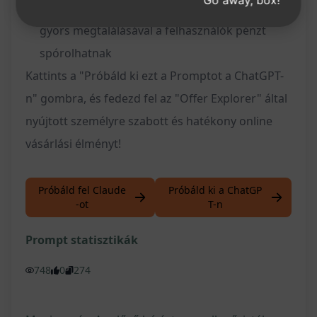
Go away, box!
Pénzbeli megtakarítás: A legjobb ajánlatok
gyors megtalálásával a felhasználók pénzt
spórolhatnak
Kattints a "Próbáld ki ezt a Promptot a ChatGPT-
n" gombra, és fedezd fel az "Offer Explorer" által
nyújtott személyre szabott és hatékony online
vásárlási élményt!
Próbáld fel Claude
Próbáld ki a ChatGP
-ot
T-n
Prompt statisztikák
748
0
274