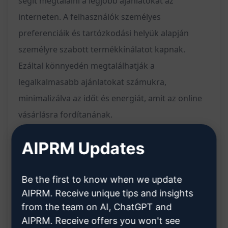
segít megtalálni a legjobb ajánlatokat az
interneten. A felhasználók személyes
preferenciáik és tartózkodási helyük alapján
személyre szabott termékkínálatot kapnak.
Ezáltal könnyedén megtalálhatják a
legalkalmasabb ajánlatokat számukra,
minimalizálva az időt és energiát, amit az online
vásárlásra fordítanának.
Főbb tulajdonságok:
AIPRM Updates
Személyre szabott ajánlatok a felhasználók
preferenciái alapján
Be the first to know when we update
AIPRM. Receive unique tips and insights
Azonnali hozzáférés a legjobb online
from the team on AI, ChatGPT and
termékajánlatokhoz
AIPRM. Receive offers you won't see
Az ajánlatok helyi elérhetőségének