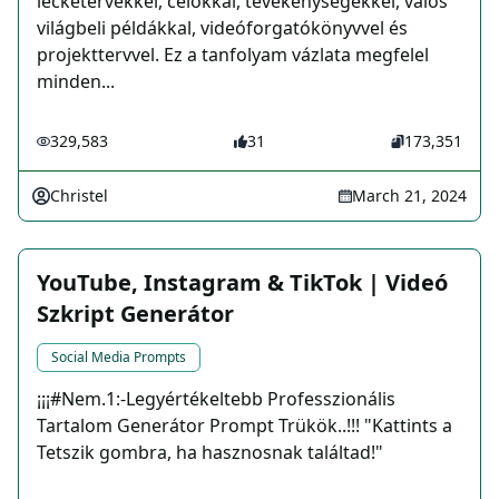
lecketervekkel, célokkal, tevékenységekkel, valós
világbeli példákkal, videóforgatókönyvvel és
projekttervvel. Ez a tanfolyam vázlata megfelel
minden...
329,583
31
173,351
Christel
March 21, 2024
YouTube, Instagram & TikTok | Videó
Szkript Generátor
Social Media Prompts
¡¡¡#Nem.1:-Legyértékeltebb Professzionális
Tartalom Generátor Prompt Trükök..!!! "Kattints a
Tetszik gombra, ha hasznosnak találtad!"