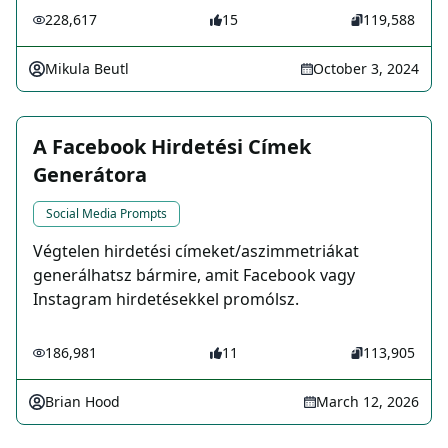
228,617
15
119,588
Mikula Beutl
October 3, 2024
A Facebook Hirdetési Címek
Generátora
Social Media Prompts
Végtelen hirdetési címeket/aszimmetriákat
generálhatsz bármire, amit Facebook vagy
Instagram hirdetésekkel promólsz.
186,981
11
113,905
Brian Hood
March 12, 2026