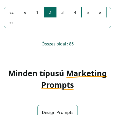
««
«
1
2
3
4
5
»
»»
Összes oldal : 86
Minden típusú
Marketing
Prompts
Design Prompts