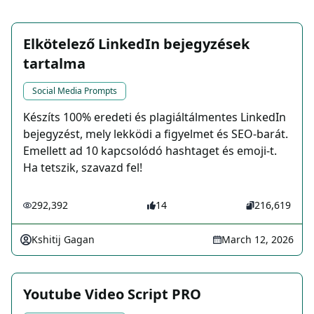
Elkötelező LinkedIn bejegyzések
tartalma
Social Media Prompts
Készíts 100% eredeti és plagiáltálmentes LinkedIn
bejegyzést, mely lekködi a figyelmet és SEO-barát.
Emellett ad 10 kapcsolódó hashtaget és emoji-t.
Ha tetszik, szavazd fel!
292,392
14
216,619
Kshitij Gagan
March 12, 2026
Youtube Video Script PRO