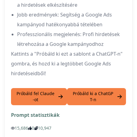
a hirdetések elkészítésére
Jobb eredmények: Segítség a Google Ads
kampányod hatékonyabbá tételében
Professzionális megjelenés: Profi hirdetések
létrehozása a Google kampányodhoz
Kattints a "Próbáld ki ezt a sablont a ChatGPT-n"
gombra, és hozd ki a legtöbbet Google Ads
hirdetéseidből!
Próbáld fel Claude
Próbáld ki a ChatGP
-ot
T-n
Prompt statisztikák
15,686
0
10,947