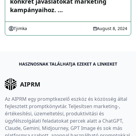
konkrét javaslatokat marketing
kampányaihoz. …
Tjimka
August 8, 2024
HASZNOSNAK TALÁLHATJA EZEKET A LINKEKET
AIPRM
Az AIPRM egy promptkezelő eszköz és közösség által
fejlesztett promptkönyvtár. Teljesítsen marketing-,
értékesítési, üzemeltetési, produktivitási és
ügyfélszolgálati feladatokat percek alatt a ChatGPT,
Claude, Gemini, Midjourney, GPT Image és sok más
platformra szabott, azonnal használható promptokkal.