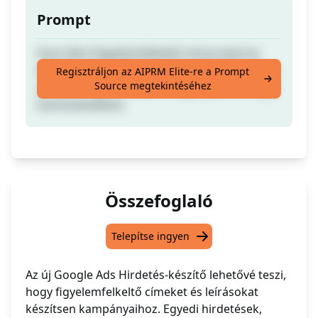
Prompt
Hozz létre figyelemfelkeltő címsorokat és
leírásokat a Google Kampány Hirdetésedhez,
Regisztráljon az AIPRM Elite-re a Prompt
Source megtekintéséhez
amelyek kapcsolódnak az ágazatodhoz vagy
kulcsszavaidhoz
Összefoglaló
Telepítse ingyen
Az új Google Ads Hirdetés-készítő lehetővé teszi,
hogy figyelemfelkeltő címeket és leírásokat
készítsen kampányaihoz. Egyedi hirdetések,