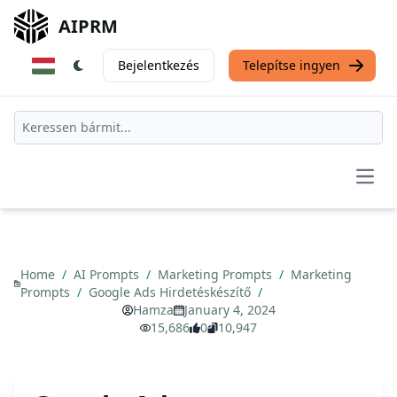
AIPRM
Bejelentkezés
Telepítse ingyen
Open
Home
/
AI Prompts
/
Marketing Prompts
/
Marketing
Prompts
/
Google Ads Hirdetéskészítő
/
Hamza
January 4, 2024
15,686
0
10,947