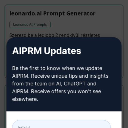
leonardo.ai Prompt Generator
Leonardo AI Prompts
Szerezd be a legjobb 2 rendkívül részletes
leonardo.ai promptot a kulcsszavadra.
AIPRM Updates
16,481
1
11,291
Be the first to know when we update
Team Newswise Media
March 12, 2026
AIPRM. Receive unique tips and insights
from the team on AI, ChatGPT and
AIPRM. Receive offers you won't see
Prompt Készítő a Leonardo.ai-hoz
elsewhere.
Leonardo AI Prompts
Hozz létre fejlett kép-prompokat a Leonardo.ai
használatához