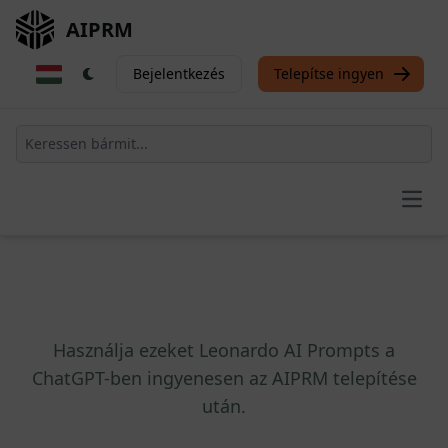
AIPRM
Bejelentkezés
Telepítse ingyen
Open
Használja ezeket Leonardo AI Prompts a
ChatGPT-ben ingyenesen az AIPRM telepítése
után.