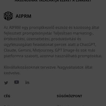
HASZNOSNAK TALÁLHATJA EZEKET A LINKEKET
AIPRM
Az AIPRM egy promptkezelő eszköz és közösség által
fejlesztett promptkönyvtár. Teljesítsen marketing-,
értékesítési, üzemeltetési, produktivitási és
ügyfélszolgálati feladatokat percek alatt a ChatGPT,
Claude, Gemini, Midjourney, GPT Image és sok más
platformra szabott, azonnal használható promptokkal.
Kisvállalkozásoknak tervezve. Nagyvállalatok által
kedvelve.
CÉG
SÚGÓKÖZPONT