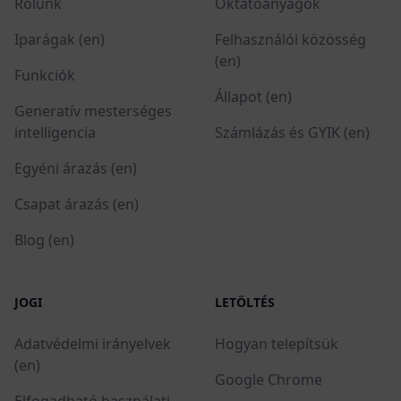
Rólunk
Oktatóanyagok
Iparágak (en)
Felhasználói közösség
(en)
Funkciók
Állapot (en)
Generatív mesterséges
intelligencia
Számlázás és GYIK (en)
Egyéni árazás (en)
Csapat árazás (en)
Blog (en)
JOGI
LETÖLTÉS
Adatvédelmi irányelvek
Hogyan telepítsük
(en)
Google Chrome
Elfogadható használati