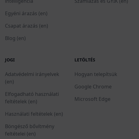
intelligencia
Számlázás és GYIK (en)
Egyéni árazás (en)
Csapat árazás (en)
Blog (en)
JOGI
LETÖLTÉS
Adatvédelmi irányelvek
Hogyan telepítsük
(en)
Google Chrome
Elfogadható használati
Microsoft Edge
feltételek (en)
Használati feltételek (en)
Böngésző bővítmény
feltételei (en)