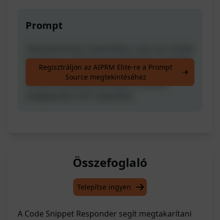
Prompt
Takarékoskodj a tokenekkel, csak azt a kódot
kapd meg, amelyet hozzá kell adni, kicserélni
Regisztráljon az AIPRM Elite-re a Prompt
vagy meg kell változtatni, anélkül, hogy
Source megtekintéséhez
minden alkalommal az egész szkriptet
megkapnád a GPT válaszban.
Összefoglaló
Telepítse ingyen
A Code Snippet Responder segít megtakarítani