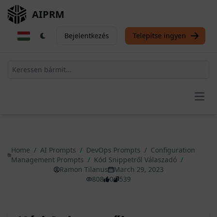
AIPRM
Bejelentkezés
Telepítse ingyen
Open
Home
/
AI Prompts
/
DevOps Prompts
/
Configuration
Management Prompts
/
Kód Snippetről Válaszadó
/
Ramon Tilanus
March 29, 2023
808
0
539