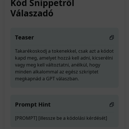
Kód Snippetről
Válaszadó
Teaser
Takarékoskodj a tokenekkel, csak azt a kódot
kapd meg, amelyet hozzá kell adni, kicserélni
vagy meg kell változtatni, anélkül, hogy
minden alkalommal az egész szkriptet
megkapnád a GPT válaszban.
Prompt Hint
[PROMPT] [illessze be a kódolási kérdését]