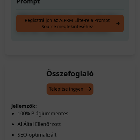
Prompt
100% Plagizálásmentes | AI által elfogadva |
Regisztráljon az AIPRM Elite-re a Prompt
SEO-optimalizált | Kulcsszóra fókuszáló |
Source megtekintéséhez
Profi Cikk | Gyakran Ismételt Kérdések |
Összefoglaló
Telepítse ingyen
Jellemzők:
100% Plágiummentes
AI Által Ellenőrzött
SEO-optimalizált