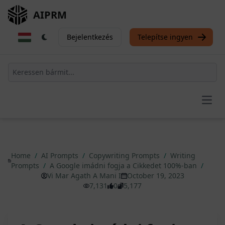
AIPRM
Bejelentkezés
Telepítse ingyen
Open
Home
/
AI Prompts
/
Copywriting Prompts
/
Writing
Prompts
/
A Google imádni fogja a Cikkedet 100%-ban
/
Vi Mar Agath A Mani I
October 19, 2023
7,131
0
5,177