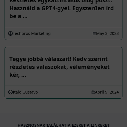
Részletes egykattintásos blog poszt.
Használd a GPT4-gyel. Egyszerűen írd
be a …
Techpros Marketing
May 3, 2023
Tegye jobbá válaszait! Kedv szerint
részletes válaszokat, véleményeket
kér, …
Ítalo Gustavo
April 9, 2024
HASZNOSNAK TALÁLHATJA EZEKET A LINKEKET