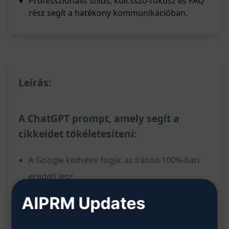
Professzionális stílus, kulcsszó-fókusz és FAQ
rész segít a hatékony kommunikációban.
Leírás:
A ChatGPT prompt, amely segít a
cikkeidet tökéletesíteni:
A Google kedvelni fogja: az írásod 100%-ban
eredeti lesz
AI által ellenőrzött: nincs plagizálás
AIPRM Updates
SEO-optimalizált: megfelelő kulcsszavakra
fókuszál