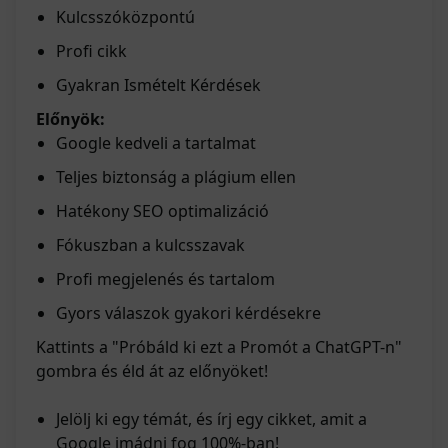
Kulcsszóközpontú
Profi cikk
Gyakran Ismételt Kérdések
Előnyök:
Google kedveli a tartalmat
Teljes biztonság a plágium ellen
Hatékony SEO optimalizáció
Fókuszban a kulcsszavak
Profi megjelenés és tartalom
Gyors válaszok gyakori kérdésekre
Kattints a "Próbáld ki ezt a Promót a ChatGPT-n"
gombra és éld át az előnyöket!
Jelölj ki egy témát, és írj egy cikket, amit a
Google imádni fog 100%-ban!