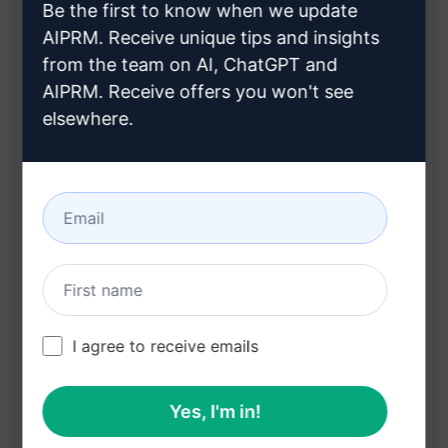
Be the first to know when we update
Profi cikk: magas színvonalú tartalom
AIPRM. Receive unique tips and insights
Gyakran Ismételt Kérdések (FAQs): beépített
from the team on AI, ChatGPT and
támogatás
AIPRM. Receive offers you won't see
elsewhere.
Hozzájárul a hatékonyabb
tartalomfejlesztéshez
Az előnyök:
Magas minőségű, eredeti tartalom
Kiemelkedés a Google keresési
eredményeiben
I agree to receive emails
Jobb láthatóság az online térben
Növeli az olvasói elkötelezettséget és
Yes, I'm in!
visszatérő látogatókat generál