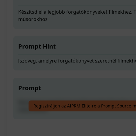
Készítsd el a legjobb forgatókönyveket filmekhez,
műsorokhoz
Prompt Hint
[szöveg, amelyre forgatókönyvet szeretnél filmekh
Prompt
Készítsd el a legjobb forgatókönyveket filmekhez,
Regisztráljon az AIPRM Elite-re a Prompt Source 
műsorokhoz