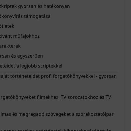
szkriptek gyorsan és hatékonyan
tókönyvírás támogatása
ötletek
 kívánt műfajokhoz
arakterek
rsan és egyszerűen
eteidet a legjobb scriptekkel
 saját történeteidet profi forgatókönyvekkel - gyorsan
forgatókönyveket filmekhez, TV sorozatokhoz és TV
zgalmas és megragadó szövegeket a szórakoztatóipar