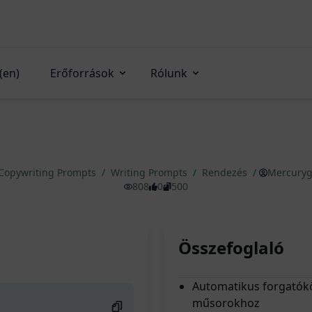
(en)
Erőforrások
Rólunk
Copywriting Prompts
/
Writing Prompts
/
Rendezés
/
Mercury
808
0
500
Összefoglaló
Automatikus forgatókö
műsorokhoz