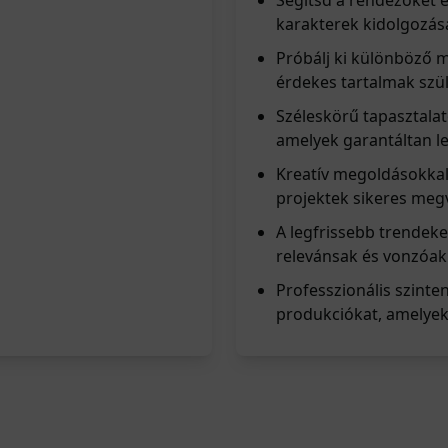
Segítsd a rendezőket 
karakterek kidolgozás
Próbálj ki különböző m
érdekes tartalmak szü
Széleskörű tapasztalat
amelyek garantáltan l
Kreatív megoldásokkal 
projektek sikeres megv
A legfrissebb trendeke
relevánsak és vonzóak
Professzionális szinte
produkciókat, amelye