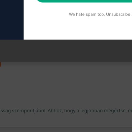
vitást
tereket
We hate spam too. Unsubscribe a
parágban tevékenykedőknek
riptekhez
 gombra, és fedezze fel a kreativitás és hatékonyság új szin
osság szempontjából. Ahhoz, hogy a legjobban megértse, mi 