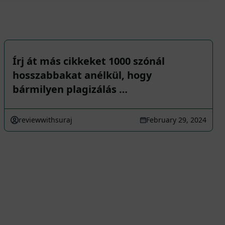
Írj át más cikkeket 1000 szónál
hosszabbakat anélkül, hogy
bármilyen plagizálás …
reviewwithsuraj
February 29, 2024