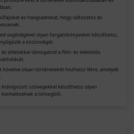
és producereket a történetek kibontakozásában és
ában.
űfajokat és hangulatokat, hogy változatos és
lessenek.
od segítségével olyan forgatókönyveket készíthetsz,
enyűgözik a közönséget.
és ötletekkel támogatod a film- és televíziós
alósítását.
t követve olyan történeteket hozhatsz létre, amelyek
.
n kidolgozott szövegekkel készíthetsz olyan
k kiemelkednek a tömegből.