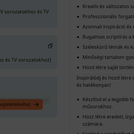
Kreatív és változatos 
 TV sorozatokhoz és TV
Professzionális forga
Azonnali inspiráció és 
Rugalmas scriptírás a
Széleskörű témák és k
Minőségi tartalom gyo
ez és TV sorozatokhoz]
Hozd létre saját történ
Inspirálódj és hozd létre
és hatékonyan!
Készítsd el a legjobb 
 TV sorozatokhoz és TV
megtekintéséhez
műsorokhoz.
Hozz létre eredeti, i
számára.