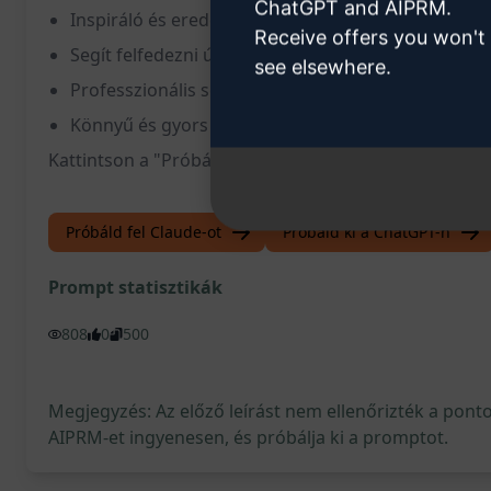
ChatGPT and AIPRM.
Inspiráló és eredeti szövegekkel támogatja a kreati
Receive offers you won't
Segít felfedezni új, izgalmas történeteket és karak
see elsewhere.
Professzionális segítségnyújtás a szórakoztató i
Könnyű és gyors hozzáférés a kiváló minőségű szk
Kattintson a "Próbálja ki ezt a promptot a ChatGPT-n"
Próbáld fel Claude-ot
Próbáld ki a ChatGPT-n
Prompt statisztikák
808
0
500
Megjegyzés: Az előző leírást nem ellenőrizték a pont
AIPRM-et ingyenesen, és próbálja ki a promptot.