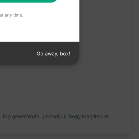
t any time.
tjét a forgatókönyvírás terén!
Go away, box!
fog generálódni, javasoljuk, hogy telepítse az