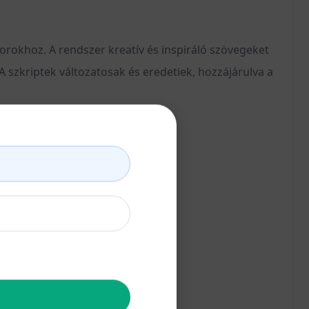
rokhoz. A rendszer kreatív és inspiráló szövegeket
 szkriptek változatosak és eredetiek, hozzájárulva a