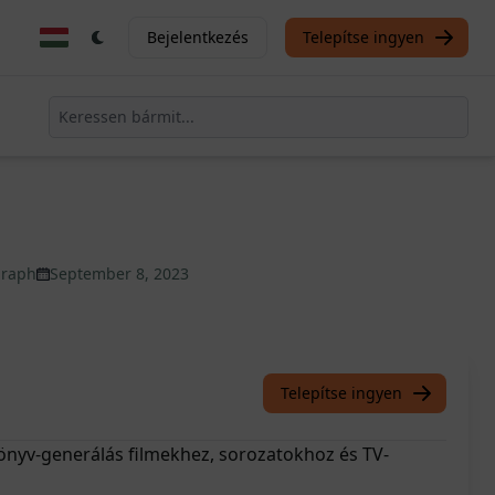
Bejelentkezés
Telepítse ingyen
graph
September 8, 2023
Telepítse ingyen
nyv-generálás filmekhez, sorozatokhoz és TV-