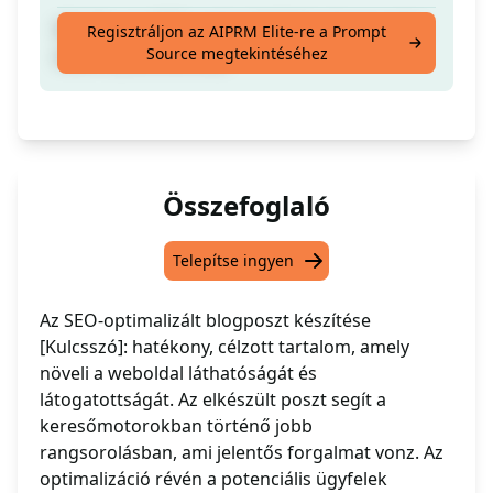
Készíts egy SEO-optimalizált blogbejegyzést
Regisztráljon az AIPRM Elite-re a Prompt
Source megtekintéséhez
ezzel a [Kulcsszóval]
Összefoglaló
Telepítse ingyen
Az SEO-optimalizált blogposzt készítése
[Kulcsszó]: hatékony, célzott tartalom, amely
növeli a weboldal láthatóságát és
látogatottságát. Az elkészült poszt segít a
keresőmotorokban történő jobb
rangsorolásban, ami jelentős forgalmat vonz. Az
optimalizáció révén a potenciális ügyfelek