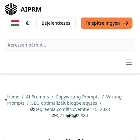
AIPRM
Bejelentkezés
Telepítse ingyen
Open
Home
/
AI Prompts
/
Copywriting Prompts
/
Writing
Prompts
/
SEO optimalizált blogbejegyzés
/
Degreeola.com
November 15, 2023
3,219
0
2,884