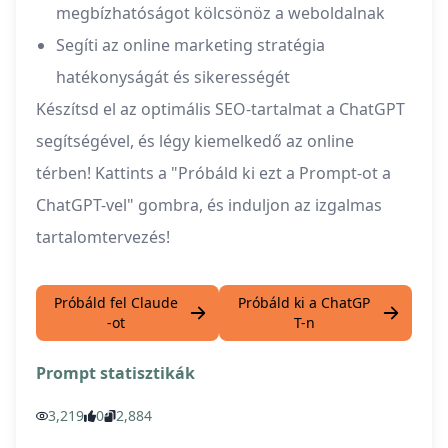
megbízhatóságot kölcsönöz a weboldalnak
Segíti az online marketing stratégia
hatékonyságát és sikerességét
Készítsd el az optimális SEO-tartalmat a ChatGPT
segítségével, és légy kiemelkedő az online
térben! Kattints a "Próbáld ki ezt a Prompt-ot a
ChatGPT-vel" gombra, és induljon az izgalmas
tartalomtervezés!
Próbáld fel Claude
Próbáld ki a ChatGP
-ot
T-n
Prompt statisztikák
3,219
0
2,884