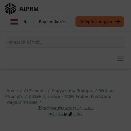
AIPRM
Bejelentkezés
Telepítse ingyen
Open
Home
/
AI Prompts
/
Copywriting Prompts
/
Writing
Prompts
/
Cikkek Újraírása - 100% Emberi Pontszám,
Plágiummentes
/
itechway
August 31, 2023
2,122
0
1,382