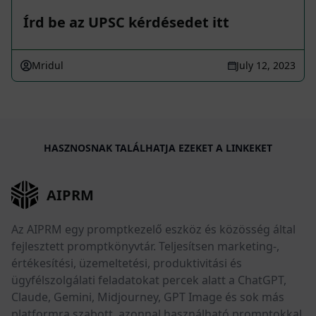
Írd be az UPSC kérdésedet itt
Mridul
July 12, 2023
HASZNOSNAK TALÁLHATJA EZEKET A LINKEKET
AIPRM
Az AIPRM egy promptkezelő eszköz és közösség által
fejlesztett promptkönyvtár. Teljesítsen marketing-,
értékesítési, üzemeltetési, produktivitási és
ügyfélszolgálati feladatokat percek alatt a ChatGPT,
Claude, Gemini, Midjourney, GPT Image és sok más
platformra szabott, azonnal használható promptokkal.