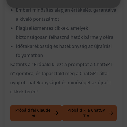
Magas minőségű tartalom létrehozása
Emberi minősítés alapján értékelés, garantálva
a kiváló pontszámot
Plagizálásmentes cikkek, amelyek
biztonságosan felhasználhatók bármely célra
Időtakarékosság és hatékonyság az újraírási
folyamatban
Kattints a "Próbáld ki ezt a promptot a ChatGPT-
n" gombra, és tapasztald meg a ChatGPT által
nyújtott hatékonyságot és minőséget az újraírt
cikkek terén!
Próbáld fel Claude
Próbáld ki a ChatGP
-ot
T-n