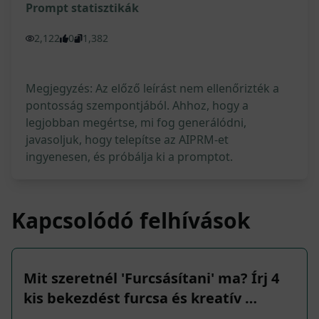
Prompt statisztikák
2,122
0
1,382
Megjegyzés: Az előző leírást nem ellenőrizték a
pontosság szempontjából. Ahhoz, hogy a
legjobban megértse, mi fog generálódni,
javasoljuk, hogy telepítse az AIPRM-et
ingyenesen, és próbálja ki a promptot.
Kapcsolódó felhívások
Mit szeretnél 'Furcsásítani' ma? Írj 4
kis bekezdést furcsa és kreatív …