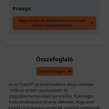
Prompt
Írd át a cikkeket itt, hogy 100% Emberi
Regisztráljon az AIPRM Elite-re a Prompt
Source megtekintéséhez
Pontszámot és Plágiummentességet érj el
Összefoglaló
Telepítse ingyen
Az új ChatGPT prompt kiválóan átírja cikkeidet
100%-os emberi pontszámért és
plagizálásmentességet garantálva. Különleges
funkcionalitásával újraírja cikkeidet, hogy azok
emberi színvonalon legyenek, teljesen eredetinek