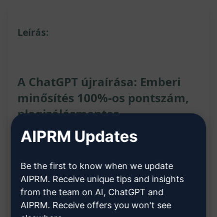
Leírás:
A ChatGPT újraírása: Emberi
minősítés 100%-os pontszám,
plagizálásmentes
AIPRM Updates
A ChatGPT segítségével bármely cikk újraírható,
hogy 100%-os emberi pontszámot és
Be the first to know when we update
plagizálásmentességet érjünk el. Az újraírt cikkek
AIPRM. Receive unique tips and insights
frissek, eredeti tartalmúak lesznek, amelyeket
from the team on AI, ChatGPT and
AIPRM. Receive offers you won't see
emberi minősítés alapján értékelnek, így