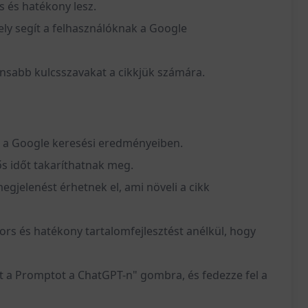
s és hatékony lesz.
ly segít a felhasználóknak a Google
vánsabb kulcsszavakat a cikkjük számára.
e a Google keresési eredményeiben.
ős időt takaríthatnak meg.
egjelenést érhetnek el, ami növeli a cikk
rs és hatékony tartalomfejlesztést anélkül, hogy
zt a Promptot a ChatGPT-n" gombra, és fedezze fel a