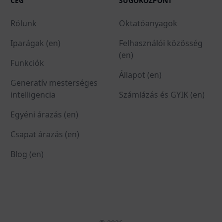
CÉG
SÚGÓKÖZPONT
Rólunk
Oktatóanyagok
Iparágak (en)
Felhasználói közösség
(en)
Funkciók
Állapot (en)
Generatív mesterséges
intelligencia
Számlázás és GYIK (en)
Egyéni árazás (en)
Csapat árazás (en)
Blog (en)