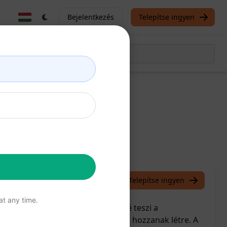
Bejelentkezés
Telepítse ingyen
cikket
/
Iqinews
March 25, 2023
Telepítse ingyen
t any time.
 hatékony eszköz, amely lehetővé teszi a
edi és SEO-optimalizált tartalmat hozzanak létre. A