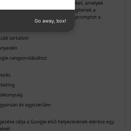
nyedén írhatnak 2000 szavas cikkeket, amelyek
orolásban. Az intelligens címek segítenek a
ében. Kattints a "Próbáld ki ezt a promptot a
Go away, box!
apasztald meg a hatékonyságát!
zált tartalom
önnyedén
oogle rangsorolásához
yezés
keting
atékonyság
k gyorsan és egyszerűen
ezése célja a Google első helyezésének elérése egy
ével.