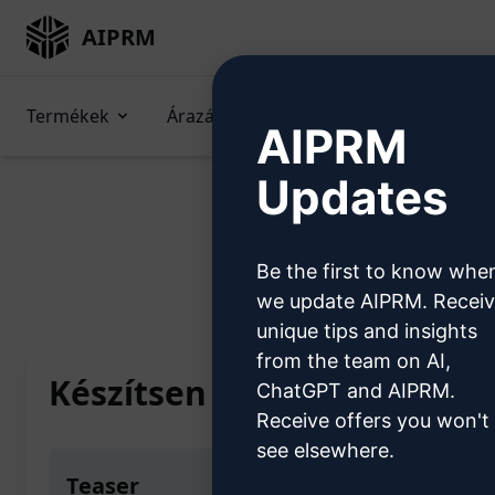
AIPRM
Termékek
Árazás
Promptok
GPT-k 
AIPRM
Updates
Be the first to know whe
Home
/
AI Prompts
/
Copywrit
we update AIPRM. Recei
unique tips and insights
from the team on AI,
Készítsen egy 2000 szavas 
ChatGPT and AIPRM.
Receive offers you won't
see elsewhere.
Teaser