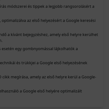
mírás módszerei és tippek a legjobb rangsorolásért a
, optimalizálva az első helyezésért a Google keresési
dő a kívánt bejegyzéshez, amely első helyre kerülhet
n.
s esetén egy gombnyomással lájkolhatók a
 technikái és trükkjei a Google első helyezésének
O cikk megírása, amely az első helyre kerül a Google-
lhasználó a Google első helyére optimalizált