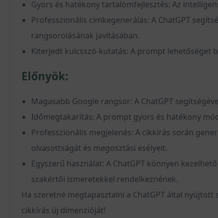
Gyors és hatékony tartalomfejlesztés: Az intellig
Professzionális címkegenerálás: A ChatGPT segíts
rangsorolásának javításában.
Kiterjedt kulcsszó-kutatás: A prompt lehetőséget b
Előnyök:
Magasabb Google rangsor: A ChatGPT segítségével 
Időmegtakarítás: A prompt gyors és hatékony módsze
Professzionális megjelenés: A cikkírás során gener
olvasottságát és megosztási esélyeit.
Egyszerű használat: A ChatGPT könnyen kezelhető p
szakértői ismeretekkel rendelkeznének.
Ha szeretné megtapasztalni a ChatGPT által nyújtott 
cikkírás új dimenzióját!