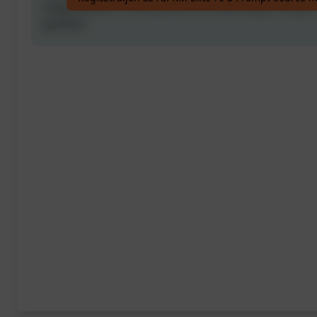
megadásával. Ha tetszenek az eredmények, kérjük,
gombot.