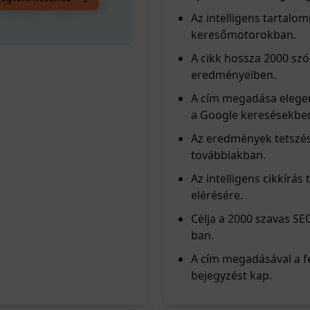
 nyomja meg a 'Like'
Az intelligens tartalo
keresőmotorokban.
A cikk hossza 2000 szó
eredményeiben.
A cím megadása elegen
a Google keresésekbe
Az eredmények tetszé
továbbiakban.
Az intelligens cikkírás
elérésére.
Célja a 2000 szavas SE
ban.
A cím megadásával a fe
bejegyzést kap.