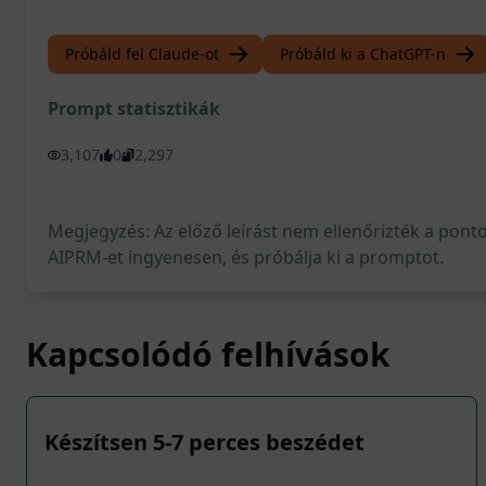
Próbáld fel Claude-ot
Próbáld ki a ChatGPT-n
Prompt statisztikák
3,107
0
2,297
Megjegyzés: Az előző leírást nem ellenőrizték a pont
AIPRM-et ingyenesen, és próbálja ki a promptot.
Kapcsolódó felhívások
Készítsen 5-7 perces beszédet