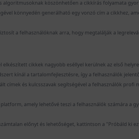
ens algoritmusoknak köszönhetően a cikkírás folyamata gyor
égével könnyedén generálható egy vonzó cím a cikkhez, ame
iztosít a felhasználóknak arra, hogy megtalálják a legrele
elkészített cikkek nagyobb eséllyel kerülnek az első helyr
rt kínál a tartalomfejlesztésre, így a felhasználók jelent
ált címek és kulcsszavak segítségével a felhasználók profi m
latform, amely lehetővé teszi a felhasználók számára a gyo
számtalan előnyt és lehetőséget, kattintson a "Próbáld ki e