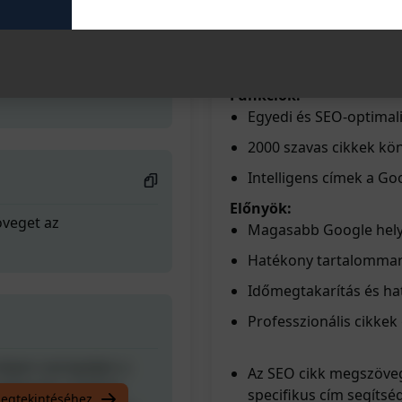
prompt segítségével kön
segítenek a Google rangs
helyen szerepeljen a
magasabb helyezés elérés
 bejegyzés címének
ChatGPT-n" gombra, és t
 nyomja meg a 'Like'
Funkciók:
Egyedi és SEO-optimali
2000 szavas cikkek k
Intelligens címek a G
Előnyök:
öveget az
Magasabb Google hel
Hatékony tartalommar
Időmegtakarítás és h
Professzionális cikke
helyen szerepeljen a
Az SEO cikk megszöveg
 bejegyzés címének
specifikus cím segítség
megtekintéséhez