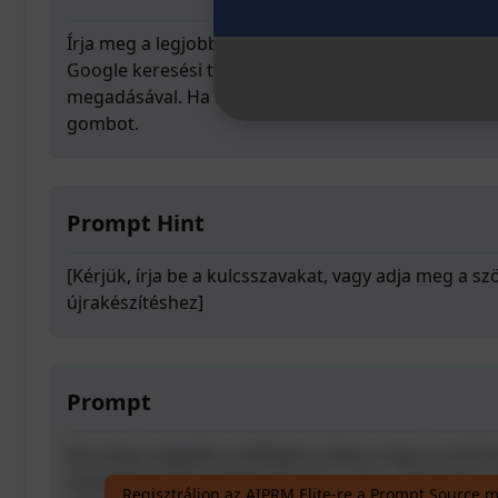
Írja meg a legjobb, intelligens cikket, hogy az első 
Google keresési találatai között, csak a szükséges
megadásával. Ha tetszenek az eredmények, kérjük,
gombot.
Prompt Hint
[Kérjük, írja be a kulcsszavakat, vagy adja meg a sz
újrakészítéshez]
Prompt
Írja meg a legjobb, intelligens cikket, hogy az első 
Google keresési találatai között, csak a szükséges
Regisztráljon az AIPRM Elite-re a Prompt Source 