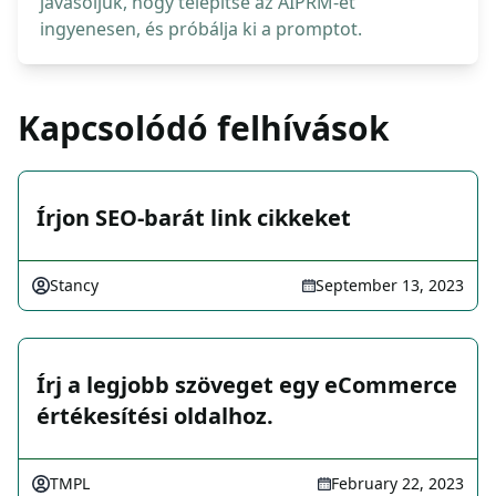
javasoljuk, hogy telepítse az AIPRM-et
ingyenesen, és próbálja ki a promptot.
Kapcsolódó felhívások
Írjon SEO-barát link cikkeket
Stancy
September 13, 2023
Írj a legjobb szöveget egy eCommerce
értékesítési oldalhoz.
TMPL
February 22, 2023