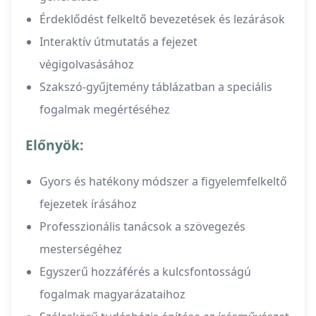
Érdeklődést felkeltő bevezetések és lezárások
Interaktív útmutatás a fejezet
végigolvasásához
Szakszó-gyűjtemény táblázatban a speciális
fogalmak megértéséhez
Előnyök:
Gyors és hatékony módszer a figyelemfelkeltő
fejezetek írásához
Professzionális tanácsok a szövegezés
mesterségéhez
Egyszerű hozzáférés a kulcsfontosságú
fogalmak magyarázataihoz