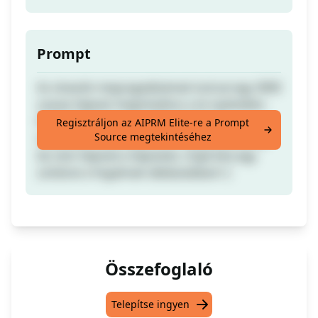
Prompt
Az olvasók megragadásának kulcsai egy 3000
szavas fejezet megírásához a te nyelveden.
Fedezd fel, hogyan csalhatod be az
Regisztráljon az AIPRM Elite-re a Prompt
Source megtekintéséhez
olvasókat! Csak kattints a folytatásra, amíg
be nem fejezed a fejezetet, majd kérj egy
szótárat a fogalmak táblázatában!:-)
Összefoglaló
Telepítse ingyen