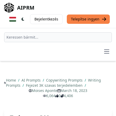
AIPRM
Bejelentkezés
Telepítse ingyen
Open
Home
/
AI Prompts
/
Copywriting Prompts
/
Writing
Prompts
/
Fejezet 3K szavas terjedelemben
/
Moises Aponte
March 18, 2023
6,064
0
4,406