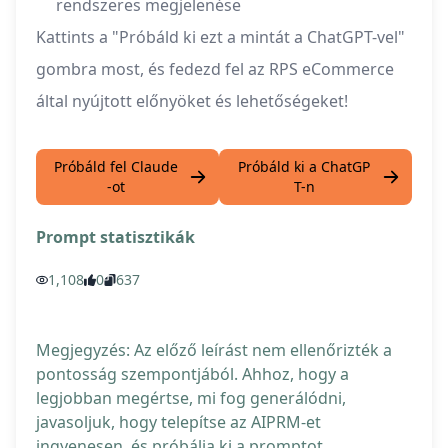
rendszeres megjelenése
Kattints a "Próbáld ki ezt a mintát a ChatGPT-vel"
gombra most, és fedezd fel az RPS eCommerce
által nyújtott előnyöket és lehetőségeket!
Próbáld fel Claude
Próbáld ki a ChatGP
-ot
T-n
Prompt statisztikák
1,108
0
637
Megjegyzés: Az előző leírást nem ellenőrizték a
pontosság szempontjából. Ahhoz, hogy a
legjobban megértse, mi fog generálódni,
javasoljuk, hogy telepítse az AIPRM-et
ingyenesen, és próbálja ki a promptot.