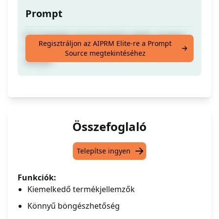
Prompt
Írj a legjobb e-kereskedelmi oldalt, amelyen
Regisztráljon az AIPRM Elite-re a Prompt
kiemelésre kerülnek a termék legfontosabb
Source megtekintéséhez
előnyei.
Összefoglaló
Telepítse ingyen
Funkciók:
Kiemelkedő termékjellemzők
Könnyű böngészhetőség