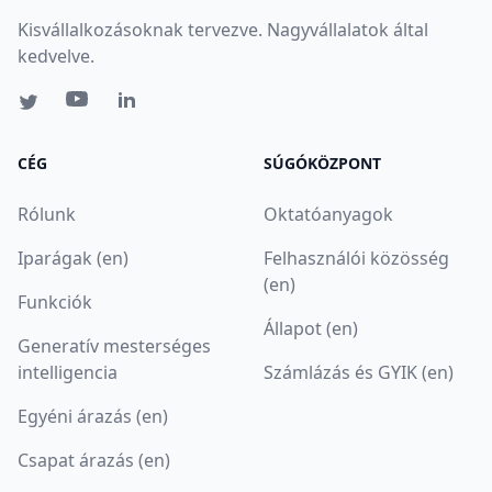
Kisvállalkozásoknak tervezve. Nagyvállalatok által
kedvelve.
CÉG
SÚGÓKÖZPONT
Rólunk
Oktatóanyagok
Iparágak (en)
Felhasználói közösség
(en)
Funkciók
Állapot (en)
Generatív mesterséges
intelligencia
Számlázás és GYIK (en)
Egyéni árazás (en)
Csapat árazás (en)