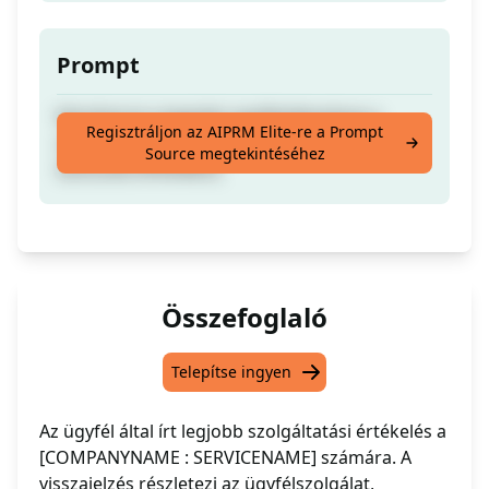
Prompt
Készítsd el a legjobb ügyfélvéleményt a
Regisztráljon az AIPRM Elite-re a Prompt
cégem szolgáltatásaihoz [CEGNEV :
Source megtekintéséhez
SZOLGALTATASNEV]
Összefoglaló
Telepítse ingyen
Az ügyfél által írt legjobb szolgáltatási értékelés a
[COMPANYNAME : SERVICENAME] számára. A
visszajelzés részletezi az ügyfélszolgálat,