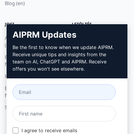
Blog (en)
JOGI
LETÖLTÉS
AIPRM Updates
Adatvédelmi irányelvek
Hogyan telepítsük
(en)
Be the first to know when we update AIPRM.
Google Chrome
Receive unique tips and insights from the
Elfogadható használati
Microsoft Edge
team on AI, ChatGPT and AIPRM. Receive
feltételek (en)
offers you won't see elsewhere.
Használati feltételek (en)
Böngésző bővítmény
feltételei (en)
Számlázási feltételek (en)
I agree to receive emails