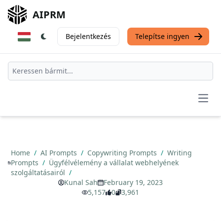
AIPRM
Bejelentkezés
Telepítse ingyen
Open
Home
/
AI Prompts
/
Copywriting Prompts
/
Writing
Prompts
/
Ügyfélvélemény a vállalat webhelyének
szolgáltatásairól
/
Kunal Sah
February 19, 2023
5,157
0
3,961