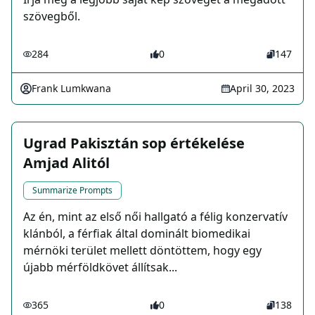
szövegből.
284
0
147
Frank Lumkwana
April 30, 2023
Ugrad Pakisztán sop értékelése
Amjad Alitól
Summarize Prompts
Az én, mint az első női hallgató a félig konzervatív
klánból, a férfiak által dominált biomedikai
mérnöki terület mellett döntöttem, hogy egy
újabb mérföldkövet állítsak...
365
0
138