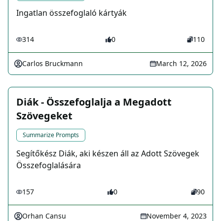
Ingatlan összefoglaló kártyák
314
0
110
Carlos Bruckmann
March 12, 2026
Diák - Összefoglalja a Megadott
Szövegeket
Summarize Prompts
Segítőkész Diák, aki készen áll az Adott Szövegek
Összefoglalására
157
0
90
Orhan Cansu
November 4, 2023