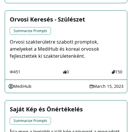
Orvosi Keresés - Szülészet
Summarize Prompts
Orvosi szakterületre szabott promptok,
amelyeket a MediHub és koreai orvosok
fejlesztettek ki szakterületenként.
451
0
150
MediHub
March 15, 2023
Saját Kép és Önértékelés
Summarize Prompts
Írja meg a legjobb saját kép szöveget a megadott