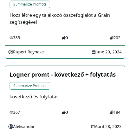
Summarize Prompts
Hozz létre egy találkozó összefoglalót a Grain
segítségével
385
0
202
Rupert Reyneke
June 20, 2024
Logner promt - következő + folytatás
Summarize Prompts
következő és folytatás
367
0
184
Aleksandar
April 28, 2023