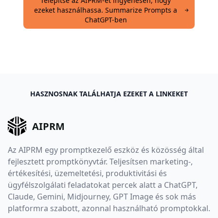
Telepítse az AIPRM-et ingyenesen, hogy
ezeket használhassa. Summarize Prompts a
ChatGPT-ben
HASZNOSNAK TALÁLHATJA EZEKET A LINKEKET
AIPRM
Az AIPRM egy promptkezelő eszköz és közösség által
fejlesztett promptkönyvtár. Teljesítsen marketing-,
értékesítési, üzemeltetési, produktivitási és
ügyfélszolgálati feladatokat percek alatt a ChatGPT,
Claude, Gemini, Midjourney, GPT Image és sok más
platformra szabott, azonnal használható promptokkal.