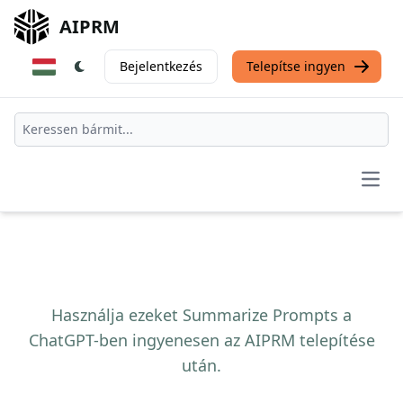
AIPRM
Bejelentkezés
Telepítse ingyen
Open
Használja ezeket Summarize Prompts a
ChatGPT-ben ingyenesen az AIPRM telepítése
után.