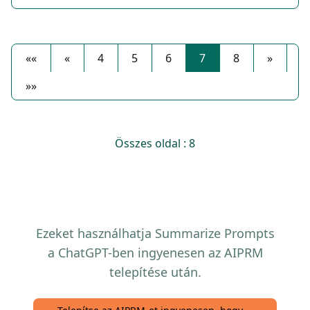
««
«
4
5
6
7
8
»
»»
Összes oldal : 8
Ezeket használhatja Summarize Prompts
a ChatGPT-ben ingyenesen az AIPRM
telepítése után.