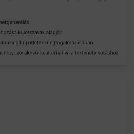
netgenerálás
ehozása kulcsszavak alapján
módon segít új ötletek megfogalmazásában
shoz, szórakoztató alternatíva a történetalkotáshoz