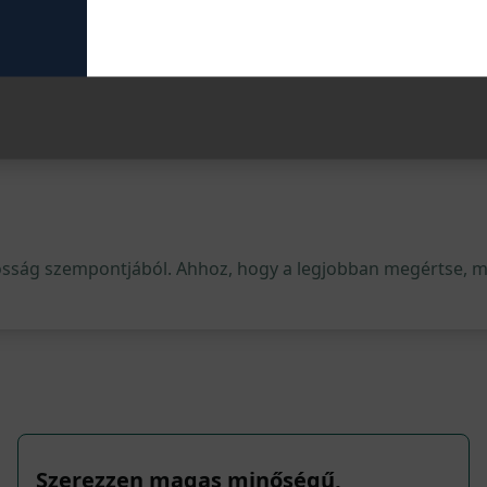
gyedi történetek varázslatos világában!
osság szempontjából. Ahhoz, hogy a legjobban megértse, mi 
Szerezzen magas minőségű,