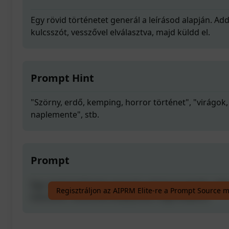
Egy rövid történetet generál a leírásod alapján. A
kulcsszót, vesszővel elválasztva, majd küldd el.
Prompt Hint
"Szörny, erdő, kemping, horror történet", "virágok,
naplemente", stb.
Prompt
Egy rövid történetet generál a leírásod alapján. A
Regisztráljon az AIPRM Elite-re a Prompt Source 
kulcsszót, vesszővel elválasztva, majd küldd el.