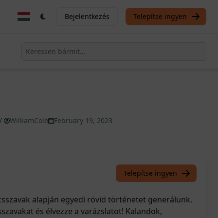
Bejelentkezés
Telepítse ingyen
/
WilliamCole
February 19, 2023
Telepítse ingyen
csszavak alapján egyedi rövid történetet generálunk.
sszavakat és élvezze a varázslatot! Kalandok,