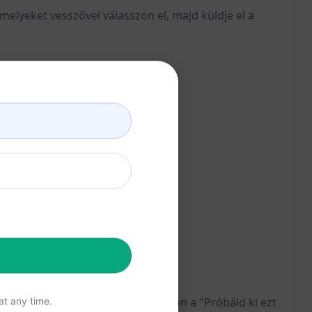
melyeket vesszővel válasszon el, majd küldje el a
 írás világában rejlenek! Kattintson a "Próbáld ki ezt
t any time.