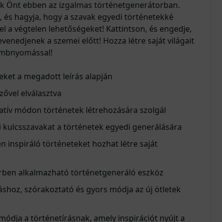
ják Önt ebben az izgalmas történetgenerátorban.
, és hagyja, hogy a szavak egyedi történetekké
l a végtelen lehetőségeket! Kattintson, és engedje,
enedjenek a szemei előtt! Hozza létre saját világait
ombnyomással!
eket a megadott leírás alapján
zővel elválasztva
atív módon történetek létrehozására szolgál
 kulcsszavakat a történetek egyedi generálására
 inspiráló történeteket hozhat létre saját
rben alkalmazható történetgeneráló eszköz
áshoz, szórakoztató és gyors módja az új ötletek
ódja a történetírásnak, amely inspirációt nyújt a