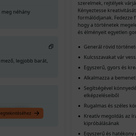
szerelmek, rejtélyek vár
Kényeztesse kreativitását
dd meg néhány
formálódjanak. Fedezze fe
hogy a történetek megelev
és élményeit egyetlen g
Generál rövid történet
Kulcsszavakat vár vess
 mező, legjobb barát,
Egyszerű, gyors és kre
Alkalmazza a bemeneti
Segítségével könnyedén
elképzeléseiből
Rugalmas és széles kö
dd meg néhány
megtekintéséhez
Kreatív megoldás az ír
kipróbálásának
Egyszerű és hatékony m