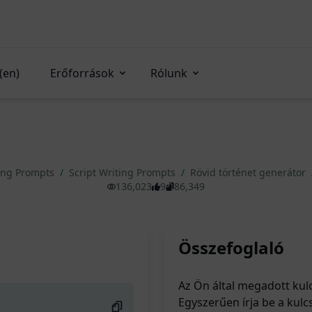
(en)
Erőforrások
Rólunk
ing Prompts
/
Script Writing Prompts
/
Rövid történet generátor
136,023
9
86,349
Összefoglaló
Az Ön által megadott kul
Egyszerűen írja be a kulc