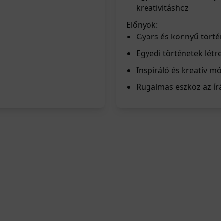
kreativitáshoz
Előnyök:
Gyors és könnyű törté
Egyedi történetek létr
Inspiráló és kreatív 
Rugalmas eszköz az írá