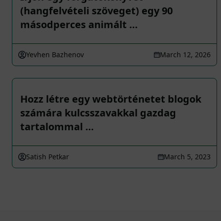
(hangfelvételi szöveget) egy 90
másodperces animált …
Yevhen Bazhenov
March 12, 2026
Hozz létre egy webtörténetet blogok
számára kulcsszavakkal gazdag
tartalommal …
Satish Petkar
March 5, 2023