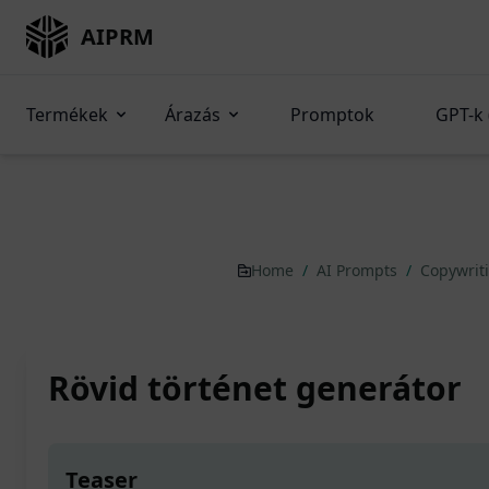
AIPRM
Termékek
Árazás
Promptok
GPT-k 
Home
/
AI Prompts
/
Copywrit
Rövid történet generátor
Teaser