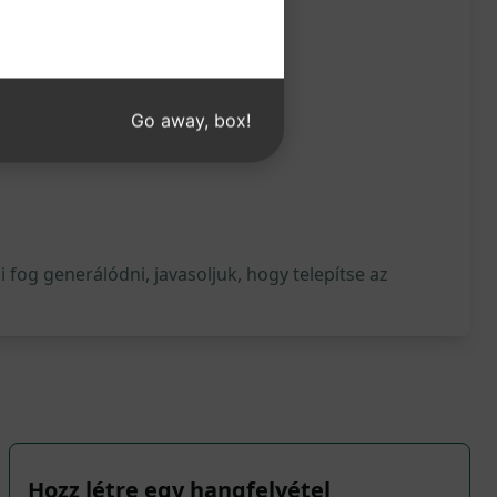
Go away, box!
fog generálódni, javasoljuk, hogy telepítse az
Hozz létre egy hangfelvétel