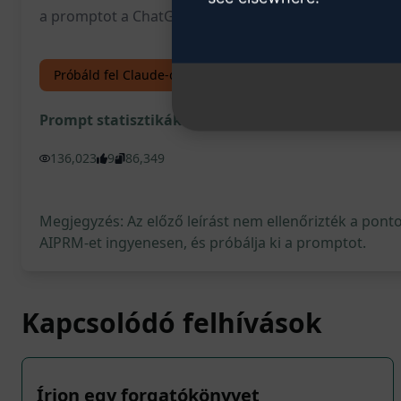
a promptot a ChatGPT-n" gombra, és merüljön el az e
Próbáld fel Claude-ot
Próbáld ki a ChatGPT-n
Prompt statisztikák
136,023
9
86,349
Megjegyzés: Az előző leírást nem ellenőrizték a pont
AIPRM-et ingyenesen, és próbálja ki a promptot.
Kapcsolódó felhívások
Írjon egy forgatókönyvet