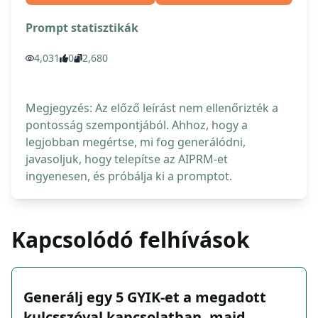
Prompt statisztikák
4,031
0
2,680
Megjegyzés: Az előző leírást nem ellenőrizték a
pontosság szempontjából. Ahhoz, hogy a
legjobban megértse, mi fog generálódni,
javasoljuk, hogy telepítse az AIPRM-et
ingyenesen, és próbálja ki a promptot.
Kapcsolódó felhívások
Generálj egy 5 GYIK-et a megadott
kulcsszóval kapcsolatban, majd