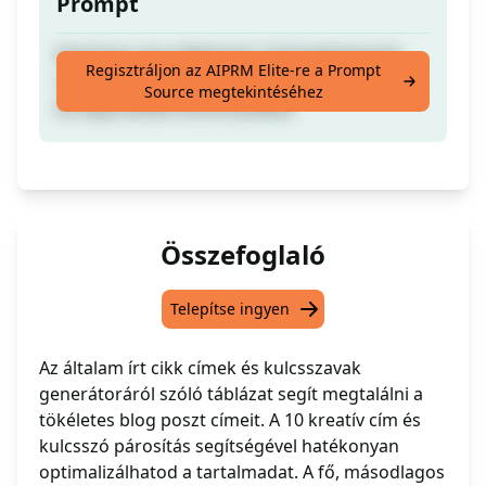
Prompt
Készítsen egy táblázatot 10 blogbejegyzés
Regisztráljon az AIPRM Elite-re a Prompt
címével, kijelölve az elsődleges, másodlagos
Source megtekintéséhez
és kapcsolódó kulcsszavakat.
Összefoglaló
Telepítse ingyen
Az általam írt cikk címek és kulcsszavak
generátoráról szóló táblázat segít megtalálni a
tökéletes blog poszt címeit. A 10 kreatív cím és
kulcsszó párosítás segítségével hatékonyan
optimalizálhatod a tartalmadat. A fő, másodlagos