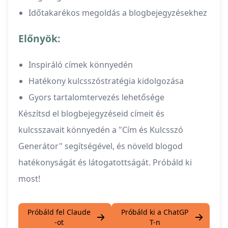
Időtakarékos megoldás a blogbejegyzésekhez
Előnyök:
Inspiráló címek könnyedén
Hatékony kulcsszóstratégia kidolgozása
Gyors tartalomtervezés lehetősége
Készítsd el blogbejegyzéseid címeit és
kulcsszavait könnyedén a "Cím és Kulcsszó
Generátor" segítségével, és növeld blogod
hatékonyságát és látogatottságát. Próbáld ki
most!
Próbáld fel Claude
Próbáld ki a ChatGP
-ot
T-n