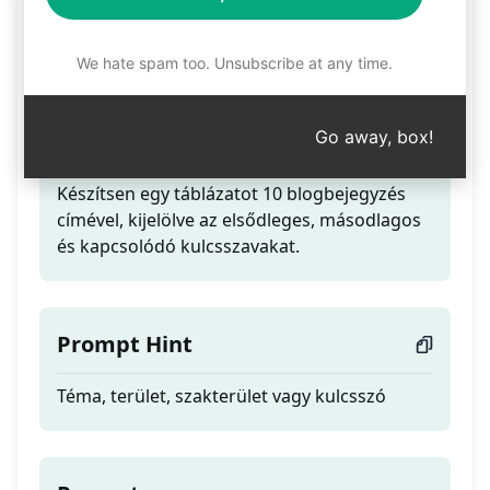
Cím és Kulcsszó
Generátor
We hate spam too. Unsubscribe at any time.
Go away, box!
Teaser
Készítsen egy táblázatot 10 blogbejegyzés
címével, kijelölve az elsődleges, másodlagos
és kapcsolódó kulcsszavakat.
Prompt Hint
Téma, terület, szakterület vagy kulcsszó