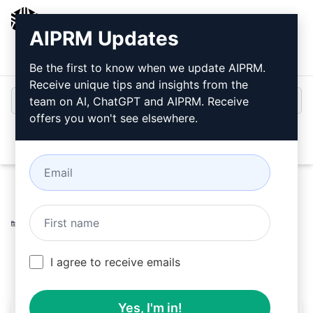
AIPRM
AIPRM Updates
Bejelentkezés
Telepítse ingyen
Be the first to know when we update AIPRM.
Receive unique tips and insights from the
team on AI, ChatGPT and AIPRM. Receive
offers you won't see elsewhere.
Open
Home
/
AI Prompts
/
Copywriting Prompts
/
Keywords
Prompts
/
Cím és Kulcsszó Generátor
/
rodiego
March 12, 2026
4,031
0
2,680
I agree to receive emails
Yes, I'm in!