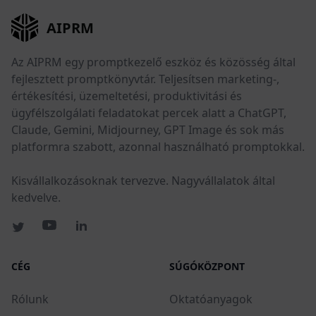
AIPRM
Az AIPRM egy promptkezelő eszköz és közösség által
fejlesztett promptkönyvtár. Teljesítsen marketing-,
értékesítési, üzemeltetési, produktivitási és
ügyfélszolgálati feladatokat percek alatt a ChatGPT,
Claude, Gemini, Midjourney, GPT Image és sok más
platformra szabott, azonnal használható promptokkal.
Kisvállalkozásoknak tervezve. Nagyvállalatok által
kedvelve.
CÉG
SÚGÓKÖZPONT
Rólunk
Oktatóanyagok