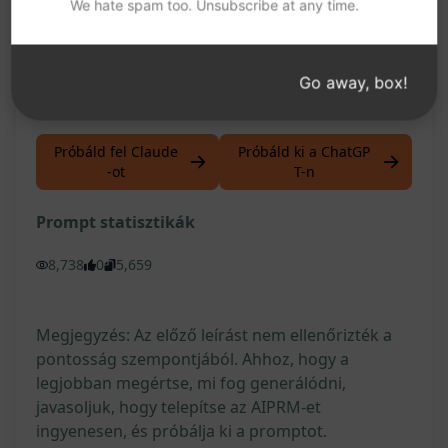
We hate spam too. Unsubscribe at any time.
és játszani
Személyre szabhatóság: a játék témáját
Go away, box!
teljesen a saját ízlésed szerint alakíthatod
Próbáld fel Claude
Próbáld ki a ChatGP
-ot
T-n
Prompt statisztikák
8,738
0
5,659
Megjegyzés: Az előző leírást nem ellenőrizték a
pontosság szempontjából. Ahhoz, hogy a
legjobban megértse, mi fog generálódni,
javasoljuk, hogy telepítse az AIPRM-et
ingyenesen, és próbálja ki a promptot.