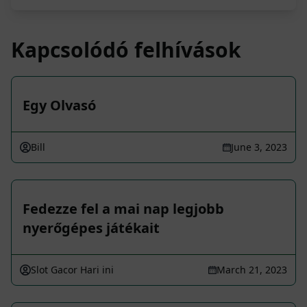
Kapcsolódó felhívások
Egy Olvasó
Bill
June 3, 2023
Fedezze fel a mai nap legjobb
nyerőgépes játékait
Slot Gacor Hari ini
March 21, 2023