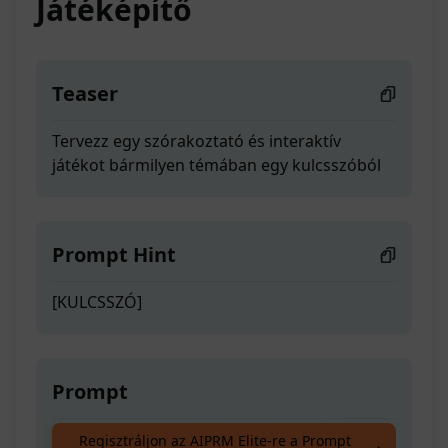
Játéképítő
Teaser
Tervezz egy szórakoztató és interaktív
játékot bármilyen témában egy kulcsszóból
Prompt Hint
[KULCSSZÓ]
Prompt
Tervezz egy szórakoztató és interaktív
Regisztráljon az AIPRM Elite-re a Prompt