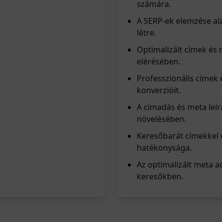
számára.
A SERP-ek elemzése al
létre.
Optimalizált címek és
elérésében.
Professzionális címek 
konverzióit.
A címadás és meta leír
növelésében.
Keresőbarát címekkel é
hatékonysága.
Az optimalizált meta a
keresőkben.