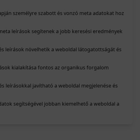
apján személyre szabott és vonzó meta adatokat hoz
 meta leírások segítenek a jobb keresési eredmények
és leírások növelhetik a weboldal látogatottságát és
ások kialakítása fontos az organikus forgalom
s leírásokkal javítható a weboldal megjelenése és
datok segítségével jobban kiemelhető a weboldal a