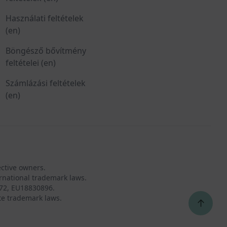
Használati feltételek
(en)
Böngésző bővítmény
feltételei (en)
Számlázási feltételek
(en)
ective owners.
rnational trademark laws.
72, EU18830896.
te trademark laws.
↑