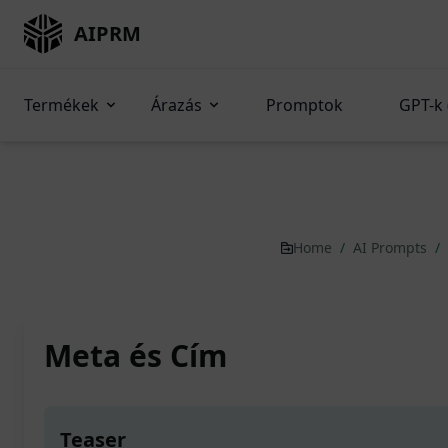
AIPRM
Termékek
Árazás
Promptok
GPT-k 
Home
/
AI Prompts
/
Meta és Cím
Teaser