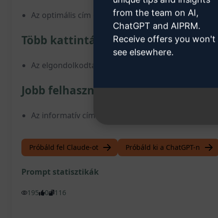
from the team on AI,
Az optimális cím és meta leírás növeli a weboldal 
ChatGPT and AIPRM.
Több kattintás és látogató:
Receive offers you won't
see elsewhere.
Az elgondolkodtató cím és érdekes meta leírás von
Jobb felhasználói élmény:
Az informatív cím és leírás segít a felhasználóknak 
Próbáld fel Claude-ot
Próbáld ki a ChatGPT-n
Prompt statisztikák
195
0
116