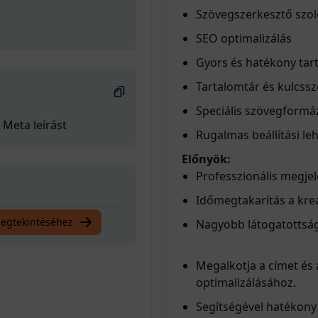
Szövegszerkesztő szol
SEO optimalizálás
Gyors és hatékony tar
Tartalomtár és kulcss
Speciális szövegformá
 Meta leírást
Rugalmas beállítási l
Előnyök:
Professzionális megjel
Időmegtakarítás a krea
megtekintéséhez
Nagyobb látogatottsá
Megalkotja a címet és 
optimalizálásához.
Segítségével hatékony