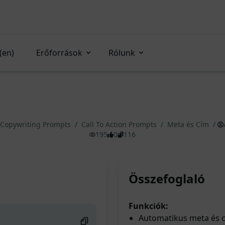
(en)
Erőforrások
Rólunk
Copywriting Prompts
/
Call To Action Prompts
/
Meta és Cím
/
195
0
116
Összefoglaló
Funkciók:
Automatikus meta és c