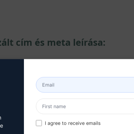
lt cím és meta leírása:
al vonzza a felhasználók figyelmét.
ődést és ösztönzi a kattintást.
n
I agree to receive emails
ve