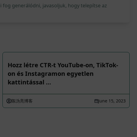
fog generálódni, javasoljuk, hogy telepítse az
Hozz létre CTR-t YouTube-on, TikTok-
on és Instagramon egyetlen
kattintással …
陈沩亮博客
June 15, 2023