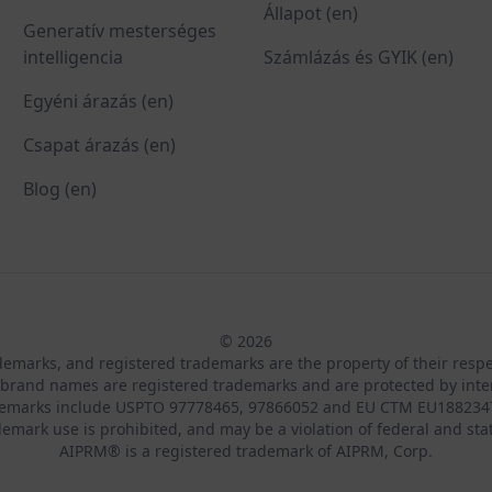
Állapot (en)
Generatív mesterséges
intelligencia
Számlázás és GYIK (en)
Egyéni árazás (en)
Csapat árazás (en)
Blog (en)
© 2026
ademarks, and registered trademarks are the property of their resp
brand names are registered trademarks and are protected by inte
demarks include USPTO 97778465, 97866052 and EU CTM EU188234
emark use is prohibited, and may be a violation of federal and sta
AIPRM® is a registered trademark of AIPRM, Corp.