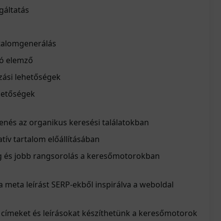
gáltatás
talomgenerálás
zó elemző
zási lehetőségek
ehetőségek
enés az organikus keresési találatokban
tív tartalom előállításában
g és jobb rangsorolás a keresőmotorokban
a meta leírást SERP-ekből inspirálva a weboldal
 címeket és leírásokat készíthetünk a keresőmotorok