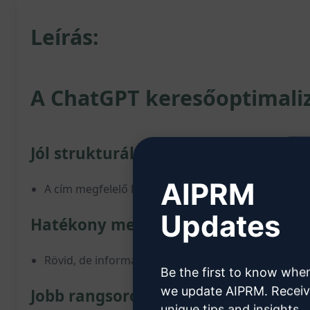
Leírás:
A ChatGPT keresőoptimalizá
Jól strukturált és releváns cím:
AIPRM
A cím megfelelő kulcsszavakkal és vonzó tartalomm
Updates
Hatékony meta leírás:
Rövid, de informatív leírás, amely felkelti az érdekl
Be the first to know whe
we update AIPRM. Recei
Jobb rangsorolás a keresőben:
unique tips and insights