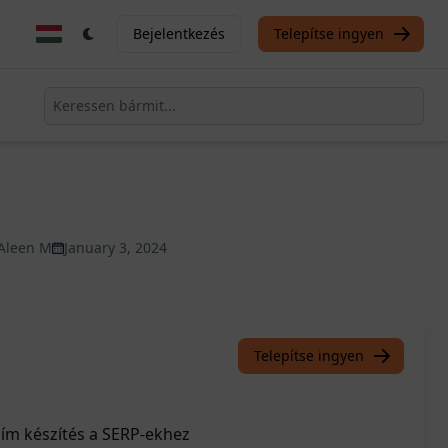
Bejelentkezés
Telepítse ingyen
Aleen M
January 3, 2024
Telepítse ingyen
ím készítés a SERP-ekhez