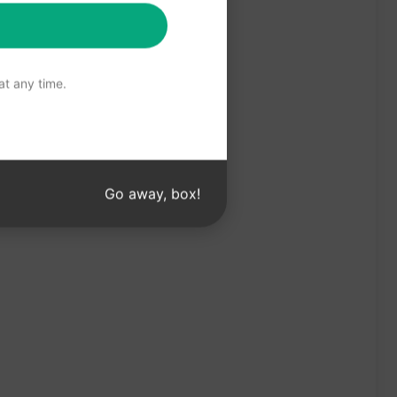
t any time.
Go away, box!
nyt.