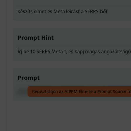
készíts címet és Meta leírást a SERPS-ből
Prompt Hint
Írj be 10 SERPS Meta-t, és kapj magas angažáltságú
Prompt
készíts címet és Meta leírást a SERPS-ből
Regisztráljon az AIPRM Elite-re a Prompt Source 