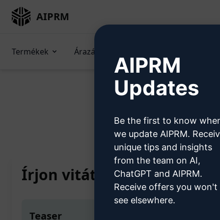
AIPRM
Termékek
Árazás
Promptok
GPT-k 
AIPRM
Updates
Be the first to know whe
Home
/
AI Prompts
/
Copy
we update AIPRM. Recei
unique tips and insights
from the team on AI,
Írjon vitát a Témavezetés
ChatGPT and AIPRM.
Receive offers you won't
see elsewhere.
Teaser