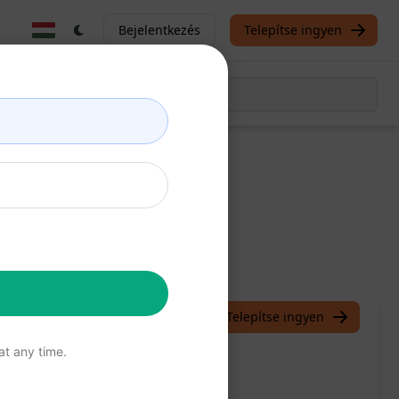
Bejelentkezés
Telepítse ingyen
éséhez
/
Azeem
July 19, 2023
Telepítse ingyen
t any time.
makifejtés