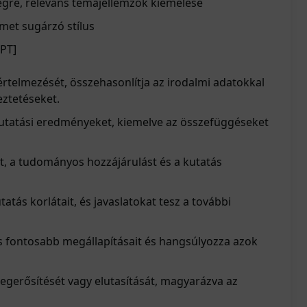
egre, releváns témajellemzők kiemelése
met sugárzó stílus
GPT
]
értelmezését, összehasonlítja az irodalmi adatokkal
eztetéseket.
kutatási eredményeket, kiemelve az összefüggéseket
t, a tudományos hozzájárulást és a kutatás
utatás korlátait, és javaslatokat tesz a további
ás fontosabb megállapításait és hangsúlyozza azok
egerősítését vagy elutasítását, magyarázva az