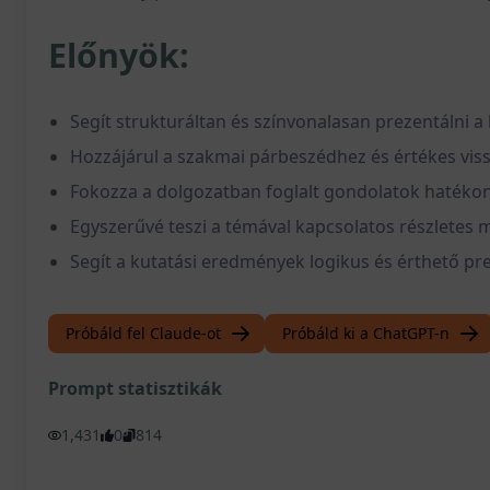
Előnyök:
Segít strukturáltan és színvonalasan prezentálni 
Hozzájárul a szakmai párbeszédhez és értékes vis
Fokozza a dolgozatban foglalt gondolatok hatéko
Egyszerűvé teszi a témával kapcsolatos részletes
Segít a kutatási eredmények logikus és érthető p
Próbáld fel Claude-ot
Próbáld ki a ChatGPT-n
Prompt statisztikák
1,431
0
814