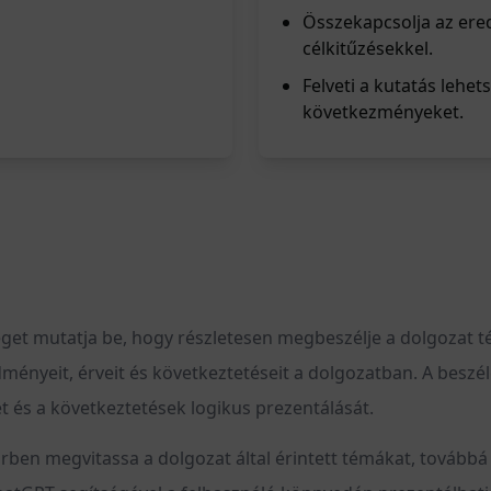
Összekapcsolja az ere
célkitűzésekkel.
Felveti a kutatás lehet
következményeket.
éget mutatja be, hogy részletesen megbeszélje a dolgozat t
redményeit, érveit és következtetéseit a dolgozatban. A bes
 és a következtetések logikus prezentálását.
örben megvitassa a dolgozat által érintett témákat, tovább