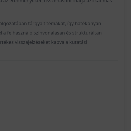
ja az eredményeket, összehasonlíthatja azokat más
olgozatában tárgyalt témákat, így hatékonyan
el a felhasználó színvonalasan és strukturáltan
tékes visszajelzéseket kapva a kutatási