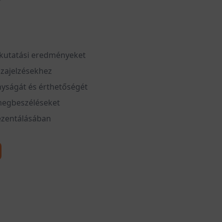
a kutatási eredményeket
szajelzésekhez
nyságát és érthetőségét
 megbeszéléseket
rezentálásában