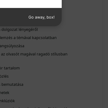
rő összefoglalás
összetett mondatok
Go away, box!
 meggyőző érvek
a dolgozat lényegéről
elemzés a témával kapcsolatban
angsúlyozása
 az olvasót magával ragadó stílusban
ör tartalom
özlés
s bemutatása
netek
nklúziók