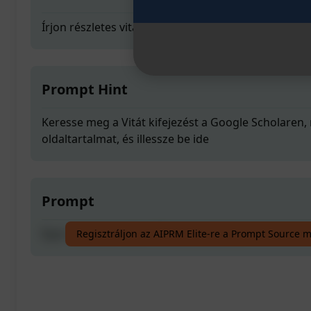
Írjon részletes vitát a Témavezetéséhez
Prompt Hint
Keresse meg a Vitát kifejezést a Google Scholaren, 
oldaltartalmat, és illessze be ide
Prompt
Írjon részletes vitát a Témavezetéséhez
Regisztráljon az AIPRM Elite-re a Prompt Source 