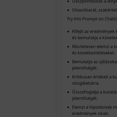
Összpontosítás a lény
Olvasóbarát, szakértel
Try this Prompt on Chat
Kifejti az eredmények 
és bemutatja a követk
Részletesen elemzi a 
és következtetéseket.
Bemutatja az újításoka
jelentőségét.
Kritikusan értékeli a k
vizsgálatokra.
Összefoglalja a kutat
jelentőségét.
Elemzi a hipotézisek m
eredmények okait.