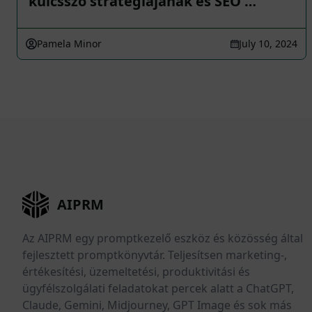
kulcsszó stratégiájának és SEO …
Pamela Minor
July 10, 2024
AIPRM
Az AIPRM egy promptkezelő eszköz és közösség által
fejlesztett promptkönyvtár. Teljesítsen marketing-,
értékesítési, üzemeltetési, produktivitási és
ügyfélszolgálati feladatokat percek alatt a ChatGPT,
Claude, Gemini, Midjourney, GPT Image és sok más