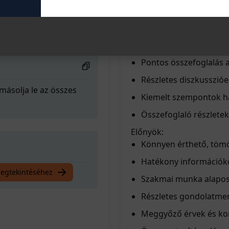
Szűkített, lényegre tö
Aktív hanghasználat, 
Határozott állítások,
Pontos összefoglalás 
Részletes diszkusszió
másolja le az összes
Kiemelt szempontok h
Összefoglaló részletek
Előnyök:
Könnyen érthető, töm
Hatékony információk
megtekintéséhez
Szakmai munka alapo
Részletes gondolatme
Meggyőző érvek és ko