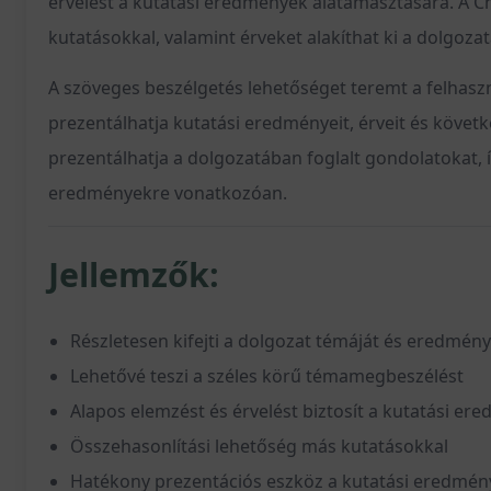
érvelést a kutatási eredmények alátámasztására. A C
kutatásokkal, valamint érveket alakíthat ki a dolgoz
A szöveges beszélgetés lehetőséget teremt a felhasz
prezentálhatja kutatási eredményeit, érveit és követk
prezentálhatja a dolgozatában foglalt gondolatokat, 
eredményekre vonatkozóan.
Jellemzők:
Részletesen kifejti a dolgozat témáját és eredmény
Lehetővé teszi a széles körű témamegbeszélést
Alapos elemzést és érvelést biztosít a kutatási e
Összehasonlítási lehetőség más kutatásokkal
Hatékony prezentációs eszköz a kutatási eredmén