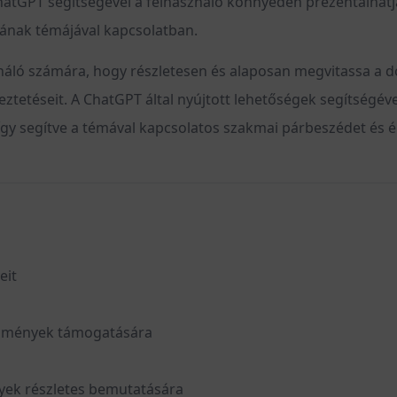
hatGPT segítségével a felhasználó könnyedén prezentálhat
atának témájával kapcsolatban.
náló számára, hogy részletesen és alaposan megvitassa a d
eztetéseit. A ChatGPT által nyújtott lehetőségek segítségév
így segítve a témával kapcsolatos szakmai párbeszédet és ér
eit
redmények támogatására
yek részletes bemutatására