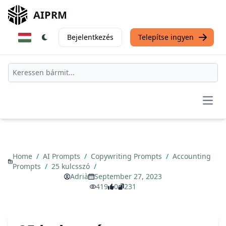
AIPRM
Bejelentkezés
Telepítse ingyen
Open
Home
/
AI Prompts
/
Copywriting Prompts
/
Accounting
Prompts
/
25 kulcsszó
/
Adrià
September 27, 2023
419
0
231