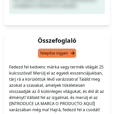
LA MARCA O PRODUCTO AQUÍ]-t!
Összefoglaló
Telepítse ingyen
Fedezd fel kedvenc márka vagy termék világát 25
kulcsszóval! Merülj el az egyedi esszenciájukban,
tárj rá a körülöttük lévő varázslatra! Találd meg
azokat a szavakat, amelyek tökéletesen
visszaadják az ő különleges világukat, és éld át az
élményt! Vállald fel az izgalmat, és merülj el az
[INTRODUCE LA MARCA O PRODUCTO AQUÍ]
varázsában még ma! Hajrá, fedezd fel a csodát!