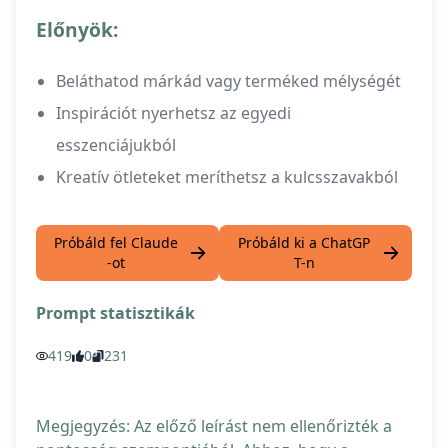
Előnyök:
Beláthatod márkád vagy terméked mélységét
Inspirációt nyerhetsz az egyedi
esszenciájukból
Kreatív ötleteket meríthetsz a kulcsszavakból
Próbáld fel Claude
Próbáld ki a ChatGP
-ot
T-n
Prompt statisztikák
419
0
231
Megjegyzés: Az előző leírást nem ellenőrizték a