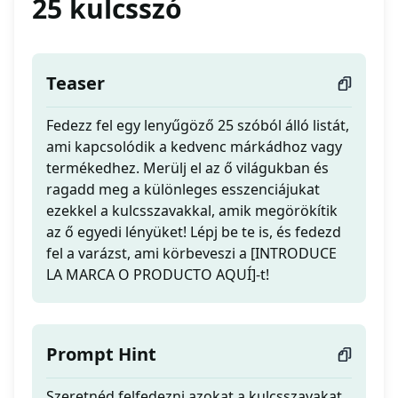
25 kulcsszó
Teaser
Fedezz fel egy lenyűgöző 25 szóból álló listát,
ami kapcsolódik a kedvenc márkádhoz vagy
termékedhez. Merülj el az ő világukban és
ragadd meg a különleges esszenciájukat
ezekkel a kulcsszavakkal, amik megörökítik
az ő egyedi lényüket! Lépj be te is, és fedezd
fel a varázst, ami körbeveszi a [INTRODUCE
LA MARCA O PRODUCTO AQUÍ]-t!
Prompt Hint
Szeretnéd felfedezni azokat a kulcsszavakat,