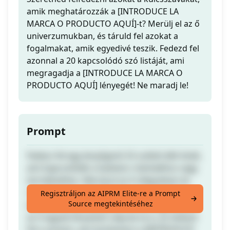
amik meghatározzák a [INTRODUCE LA
MARCA O PRODUCTO AQUÍ]-t? Merülj el az ő
univerzumukban, és táruld fel azokat a
fogalmakat, amik egyedivé teszik. Fedezd fel
azonnal a 20 kapcsolódó szó listáját, ami
megragadja a [INTRODUCE LA MARCA O
PRODUCTO AQUÍ] lényegét! Ne maradj le!
Prompt
Fedezz fel egy lenyűgöző 25 szóból álló listát,
ami kapcsolódik a kedvenc márkádhoz vagy
termékedhez. Merülj el az ő világukban és
ragadd meg a különleges esszenciájukat
Regisztráljon az AIPRM Elite-re a Prompt
Source megtekintéséhez
ezekkel a kulcsszavakkal, amik megörökítik
az ő egyedi lényüket! Lépj be te is, és fedezd
fel a varázst, ami körbeveszi a [INTRODUCE