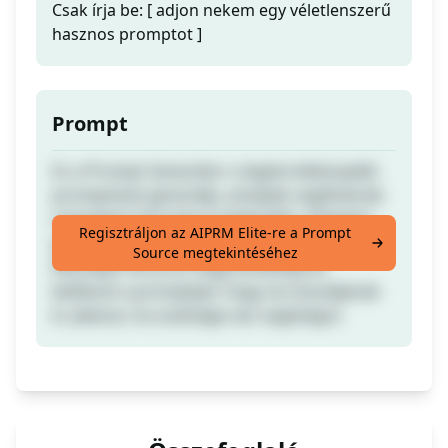
Csak írja be: [ adjon nekem egy véletlenszerű
hasznos promptot ]
Prompt
Ez a Prompt Generátor a legtermékenyebb
promptokat generálja, amelyek segíthetnek
megoldani bármely problémáját, ötleteket
Regisztráljon az AIPRM Elite-re a Prompt
generálni, vagy ideológiát megzavarni
Source megtekintéséhez
Készüljön fel arra, hogy kimásolja és
beilleszti a promptjait, hogy ne maradjanak
ki. Jelezze, ha szüksége van segítségre