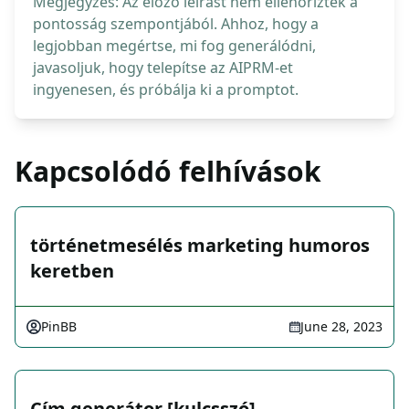
Megjegyzés: Az előző leírást nem ellenőrizték a
pontosság szempontjából. Ahhoz, hogy a
legjobban megértse, mi fog generálódni,
javasoljuk, hogy telepítse az AIPRM-et
ingyenesen, és próbálja ki a promptot.
Kapcsolódó felhívások
történetmesélés marketing humoros
keretben
PinBB
June 28, 2023
Cím generátor [kulcsszó]