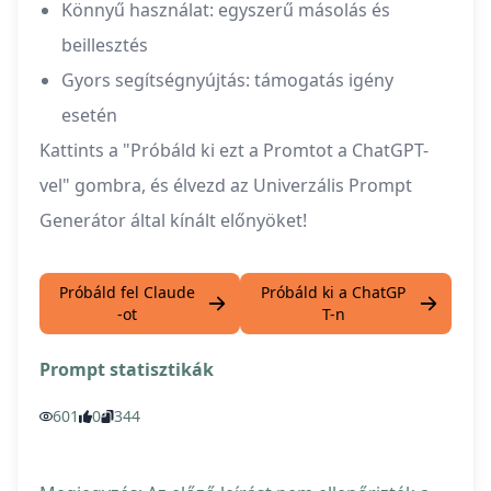
Könnyű használat: egyszerű másolás és
beillesztés
Gyors segítségnyújtás: támogatás igény
esetén
Kattints a "Próbáld ki ezt a Promtot a ChatGPT-
vel" gombra, és élvezd az Univerzális Prompt
Generátor által kínált előnyöket!
Próbáld fel Claude
Próbáld ki a ChatGP
-ot
T-n
Prompt statisztikák
601
0
344