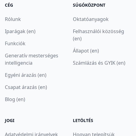
CÉG
SÚGÓKÖZPONT
Rólunk
Oktatóanyagok
Iparágak (en)
Felhasználói közösség
(en)
Funkciók
Állapot (en)
Generatív mesterséges
intelligencia
Számlázás és GYIK (en)
Egyéni árazás (en)
Csapat árazás (en)
Blog (en)
JOGI
LETÖLTÉS
Adatvédelmi irányelvek
Hogyan telepítsük