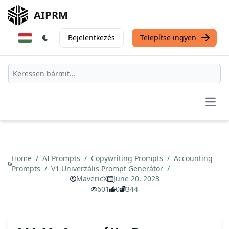
AIPRM
Bejelentkezés
Telepítse ingyen
Open
Home
/
AI Prompts
/
Copywriting Prompts
/
Accounting
Prompts
/
V1 Univerzális Prompt Generátor
/
MavericX
June 20, 2023
601
0
344