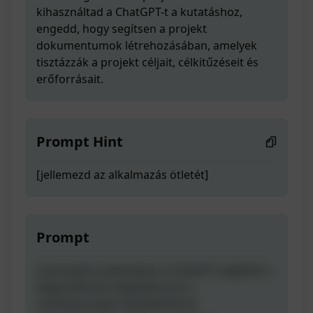
kihasználtad a ChatGPT-t a kutatáshoz,
engedd, hogy segítsen a projekt
dokumentumok létrehozásában, amelyek
tisztázzák a projekt céljait, célkitűzéseit és
erőforrásait.
Prompt Hint
[jellemezd az alkalmazás ötletét]
Prompt
A tervezési szakaszban a ChatGPT segíthet a
fejlesztőknek meghatározni a
szoftverprojekt terjedelmét és