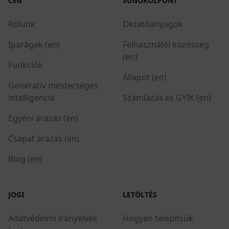
CÉG
SÚGÓKÖZPONT
Rólunk
Oktatóanyagok
Iparágak (en)
Felhasználói közösség
(en)
Funkciók
Állapot (en)
Generatív mesterséges
intelligencia
Számlázás és GYIK (en)
Egyéni árazás (en)
Csapat árazás (en)
Blog (en)
JOGI
LETÖLTÉS
Adatvédelmi irányelvek
Hogyan telepítsük