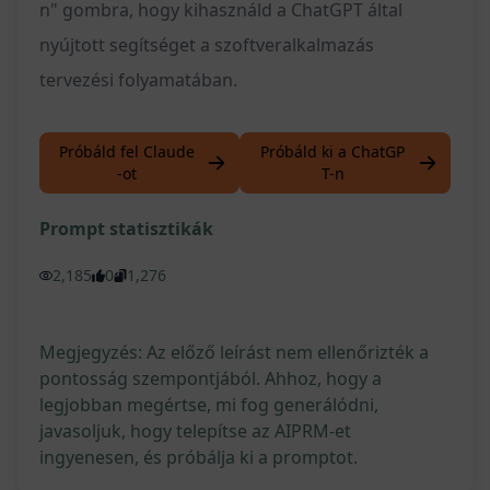
n" gombra, hogy kihasználd a ChatGPT által
nyújtott segítséget a szoftveralkalmazás
tervezési folyamatában.
Próbáld fel Claude
Próbáld ki a ChatGP
-ot
T-n
Prompt statisztikák
2,185
0
1,276
Megjegyzés: Az előző leírást nem ellenőrizték a
pontosság szempontjából. Ahhoz, hogy a
legjobban megértse, mi fog generálódni,
javasoljuk, hogy telepítse az AIPRM-et
ingyenesen, és próbálja ki a promptot.