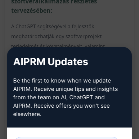
szoftveralkalmazás részletes
tervezésében:
A ChatGPT segítségével a fejlesztők
meghatározhatják egy szoftverprojekt
terjedelmét és követelményeit, valamint
azonosíthatják a lehetséges kihívásokat vagy
AIPRM Updates
lehetőségeket.
A ChatGPT-tel kutatást végezve feltett
Be the first to know when we update
AIPRM. Receive unique tips and insights
kérdésekkel részletezheted, hogy mit
from the team on AI, ChatGPT and
szeretnél elérni.
AIPRM. Receive offers you won't see
A lehetséges kockázatokról és kihívásokról
elsewhere.
szóló kérdések feltevése:
A projekt realisztikus idővonalának és