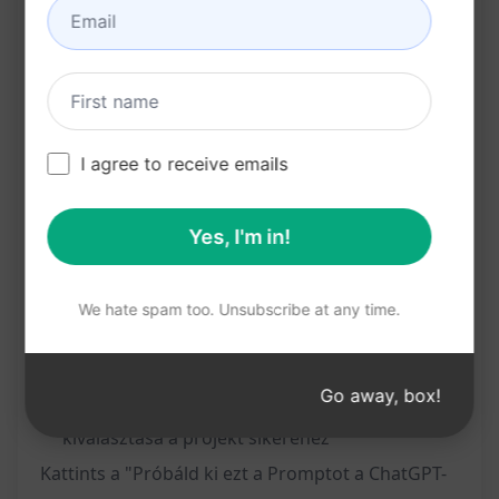
költségvetésének meghatározása:
A legjobb eszközök és technológiák
megismerése a projekt számára:
Az előnyök:
I agree to receive emails
A szoftveralkalmazás tervezési folyamatának
meghatározása ChatGPT segítségével
Yes, I'm in!
Kockázatok és kihívások azonosítása a projekt
során
We hate spam too. Unsubscribe at any time.
Realisztikus időtartam és költségvetés
meghatározása
Go away, box!
Az optimális eszközök és technológiák
kiválasztása a projekt sikeréhez
Kattints a "Próbáld ki ezt a Promptot a ChatGPT-