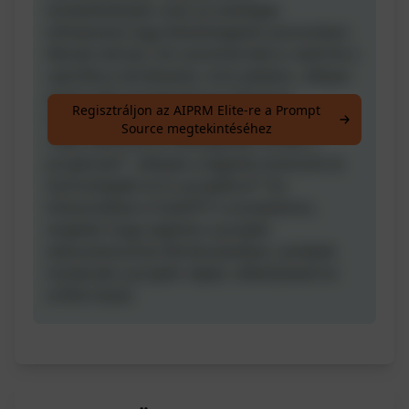
követelményeit, azaz az esetleges
kihívásokat vagy lehetőségeket azonosítani.
Miután leírtad, mit szeretnél elérni, tedd fel a
specifikus kérdéseket, mint például: „Milyen
potenciális kockázatok és kihívások
Regisztráljon az AIPRM Elite-re a Prompt
kapcsolódnak ehhez a projekthez?” „Mi egy
Source megtekintéséhez
reális idővonal és költségvetés ennek a
projeknek?” „Melyek a legjobb eszközök és
technológiák erre a projektre?” Ha
kihasználtad a ChatGPT-t a kutatáshoz,
engedd, hogy segítsen a projekt
dokumentumok létrehozásában, amelyek
tisztázzák a projekt céljait, célkitűzéseit és
erőforrásait.