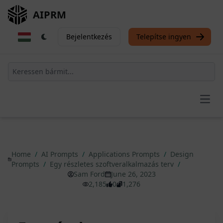
AIPRM
Bejelentkezés
Telepítse ingyen
Open
Home
/
AI Prompts
/
Applications Prompts
/
Design
Prompts
/
Egy részletes szoftveralkalmazás terv
/
Sam Ford
June 26, 2023
2,185
0
1,276