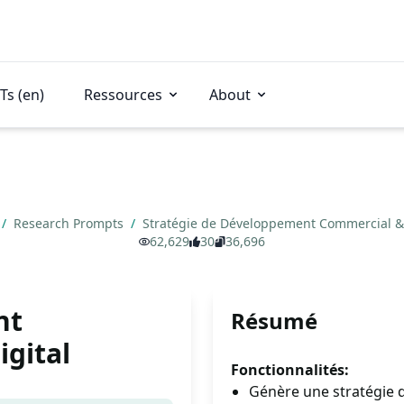
Ts (en)
Ressources
About
/
Research Prompts
/
Stratégie de Développement Commercial &
62,629
30
36,696
nt
Résumé
gital
Fonctionnalités:
Génère une stratégie 