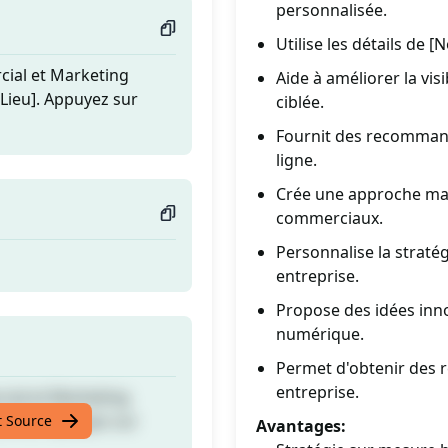
personnalisée.
Utilise les détails de 
ial et Marketing
Aide à améliorer la vis
[Lieu]. Appuyez sur
ciblée.
Fournit des recommand
ligne.
Crée une approche mar
commerciaux.
Personnalise la straté
entreprise.
Propose des idées inn
numérique.
Permet d'obtenir des r
entreprise.
ial et Marketing
[Lieu]. Appuyez sur
t Source
Avantages: