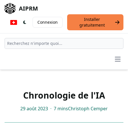
AIPRM
Installer
Connexion
gratuitement
Open
Chronologie de l'IA
29 août 2023
·
7 mins
Christoph Cemper