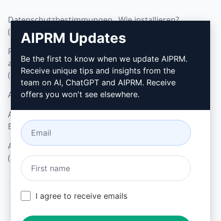
Datenschutzbestimmungen
Wie installieren?
(en)
AIPRM Updates
Google Chrome
Richtlinien zur
Microsoft Edge
Be the first to know when we update AIPRM.
akzeptablen Nutzung
Receive unique tips and insights from the
(en)
team on AI, ChatGPT and AIPRM. Receive
AGB (en)
offers you won't see elsewhere.
AGB für Browser-
Erweiterungen (en)
AGB für Verrechnung
(en)
I agree to receive emails
© 2026
All logos, trademarks, and registered trademarks are the