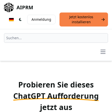
AIPRM
Jetzt kostenlos
Anmeldung
installieren
Open
Probieren Sie dieses
ChatGPT Aufforderung
jetzt aus