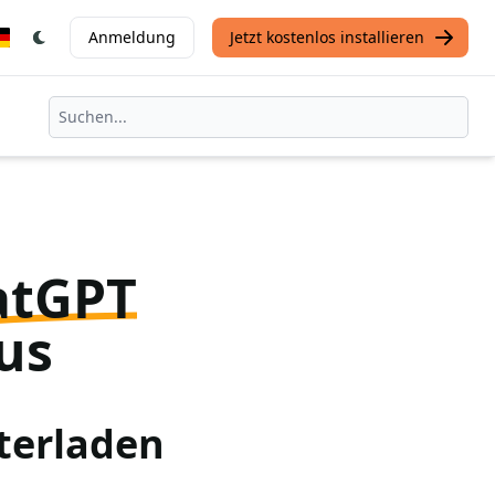
Anmeldung
Jetzt kostenlos installieren
atGPT
us
terladen