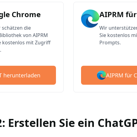
gle Chrome
AIPRM für
 schätzen die
Wir unterstütze
ibliothek von AIPRM
Sie kostenlos mi
e kostenlos mit Zugriff
Prompts.
.
AIPRM für 
T herunterladen
2: Erstellen Sie ein Chat