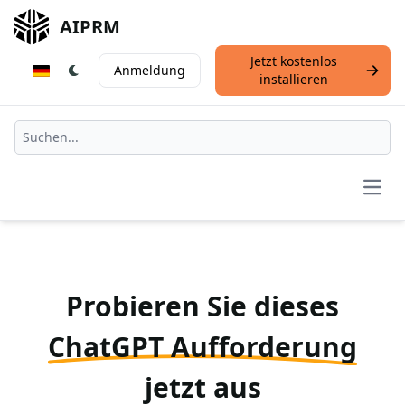
AIPRM
Jetzt kostenlos
Anmeldung
installieren
Open
Probieren Sie dieses
ChatGPT Aufforderung
jetzt aus