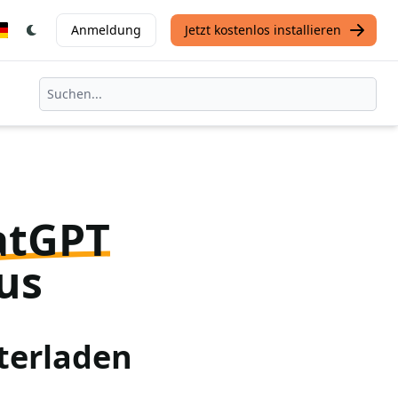
Anmeldung
Jetzt kostenlos installieren
atGPT
us
terladen