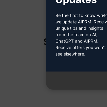
Hier erfahr
Be the first to know whe
we update AIPRM. Recei
unique tips and insights
from the team on AI,
Schritt 3: Ver
ChatGPT and AIPRM.
Receive offers you won't
see elsewhere.