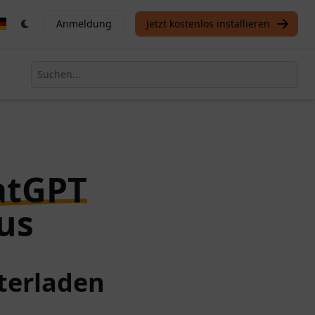
Anmeldung
Jetzt kostenlos installieren
atGPT
us
terladen