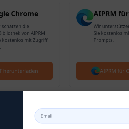
gle Chrome
AIPRM für
 schätzen die
Wir unterstütze
ibliothek von AIPRM
Sie kostenlos mi
e kostenlos mit Zugriff
Prompts.
.
AIPRM für 
T herunterladen
2: Erstellen Sie ein Chat