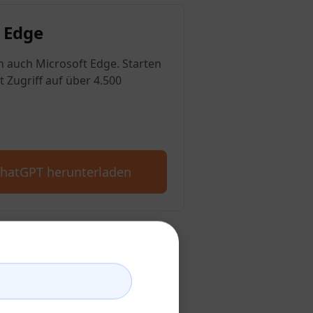
 Edge
n auch Microsoft Edge. Starten
t Zugriff auf über 4.500
ChatGPT herunterladen
GPT-Konto