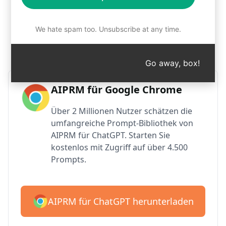
Schritt 1: AIPRM kostenlos
We hate spam too. Unsubscribe at any time.
herunterladen
Go away, box!
AIPRM für Google Chrome
Über 2 Millionen Nutzer schätzen die
umfangreiche Prompt-Bibliothek von
AIPRM für ChatGPT. Starten Sie
kostenlos mit Zugriff auf über 4.500
Prompts.
AIPRM für ChatGPT herunterladen