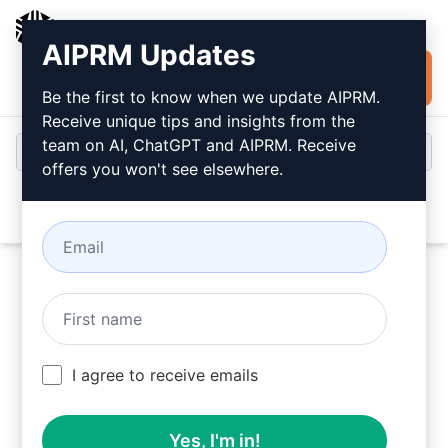
AIPRM
AIPRM Updates
Jetzt kostenlos
Anmeldung
installieren
Be the first to know when we update AIPRM.
Receive unique tips and insights from the
team on AI, ChatGPT and AIPRM. Receive
offers you won't see elsewhere.
Open
Probieren Sie dieses
ChatGPT Aufforderung
I agree to receive emails
jetzt aus
Yes, I'm in!