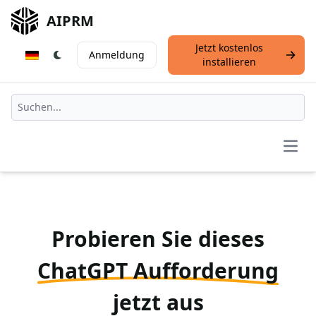
AIPRM
Jetzt kostenlos
Anmeldung
installieren
Open
Probieren Sie dieses
ChatGPT Aufforderung
jetzt aus