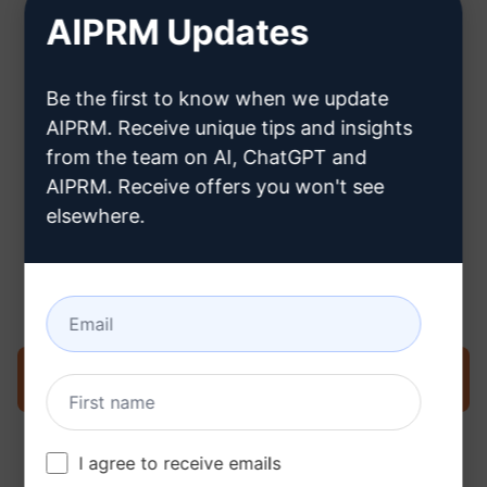
AIPRM Updates
Hier erfahren Sie, wie Sie ein
Be the first to know when we update
ChatGPT-Konto erstellen können
AIPRM. Receive unique tips and insights
from the team on AI, ChatGPT and
AIPRM. Receive offers you won't see
elsewhere.
Schritt 3: Verwenden Sie den
Prompt in Ihrem ChatGPT
Prompt jetzt in ChatGPT ausprobieren
I agree to receive emails