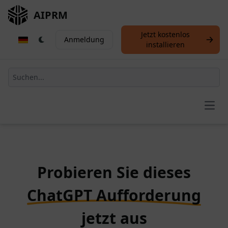
AIPRM
Jetzt kostenlos
Anmeldung
installieren
Open
Probieren Sie dieses
ChatGPT Aufforderung
jetzt aus