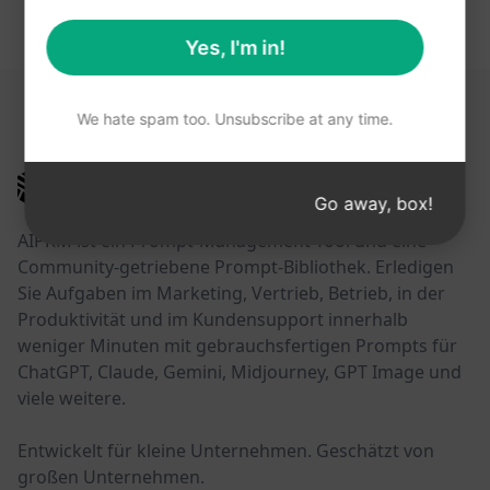
Yes, I'm in!
DIESE LINKS KÖNNTEN HILFREICH SEIN
We hate spam too. Unsubscribe at any time.
AIPRM
Go away, box!
AIPRM ist ein Prompt-Management-Tool und eine
Community-getriebene Prompt-Bibliothek. Erledigen
Sie Aufgaben im Marketing, Vertrieb, Betrieb, in der
Produktivität und im Kundensupport innerhalb
weniger Minuten mit gebrauchsfertigen Prompts für
ChatGPT, Claude, Gemini, Midjourney, GPT Image und
viele weitere.
Entwickelt für kleine Unternehmen. Geschätzt von
großen Unternehmen.