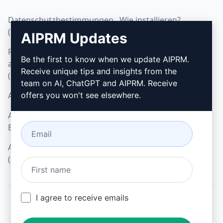
Datenschutzbestimmungen
Wie installieren?
(en)
AIPRM Updates
Google Chrome
Richtlinien zur
Microsoft Edge
Be the first to know when we update AIPRM.
akzeptablen Nutzung
Receive unique tips and insights from the
(en)
team on AI, ChatGPT and AIPRM. Receive
AGB (en)
offers you won't see elsewhere.
AGB für Browser-
Erweiterungen (en)
AGB für Verrechnung
(en)
I agree to receive emails
© 2026
All logos, trademarks, and registered trademarks are the