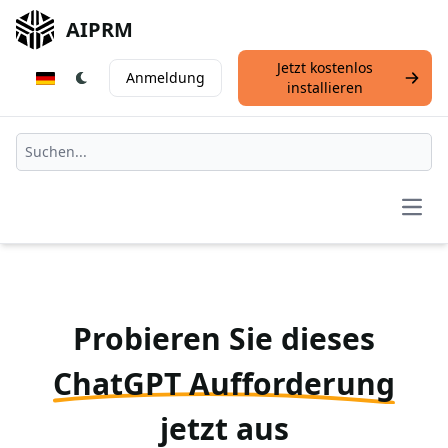
AIPRM
Jetzt kostenlos
Anmeldung
installieren
Open
Probieren Sie dieses
ChatGPT Aufforderung
jetzt aus