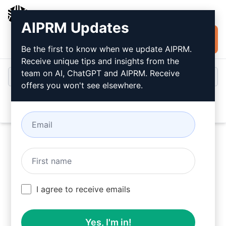
AIPRM
AIPRM Updates
Jetzt kostenlos
Anmeldung
installieren
Be the first to know when we update AIPRM.
Receive unique tips and insights from the
team on AI, ChatGPT and AIPRM. Receive
offers you won't see elsewhere.
Open
Probieren Sie dieses
ChatGPT Aufforderung
I agree to receive emails
jetzt aus
Yes, I'm in!