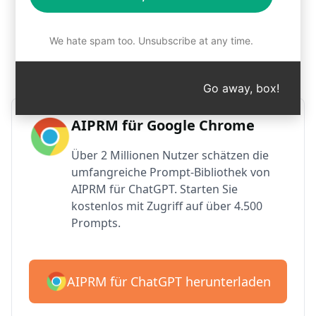
Schritt 1: AIPRM kostenlos
We hate spam too. Unsubscribe at any time.
herunterladen
Go away, box!
AIPRM für Google Chrome
Über 2 Millionen Nutzer schätzen die
umfangreiche Prompt-Bibliothek von
AIPRM für ChatGPT. Starten Sie
kostenlos mit Zugriff auf über 4.500
Prompts.
AIPRM für ChatGPT herunterladen