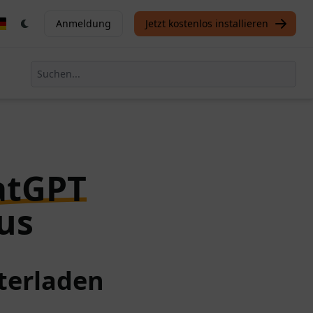
Anmeldung
Jetzt kostenlos installieren
atGPT
us
terladen