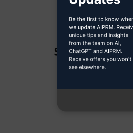
Hier erfahr
Be the first to know whe
we update AIPRM. Recei
unique tips and insights
from the team on AI,
Schritt 3: Ver
ChatGPT and AIPRM.
Receive offers you won't
see elsewhere.