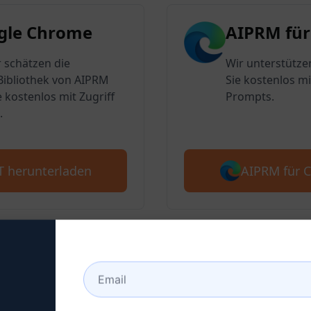
gle Chrome
AIPRM für
 schätzen die
Wir unterstütze
ibliothek von AIPRM
Sie kostenlos mi
e kostenlos mit Zugriff
Prompts.
.
AIPRM für 
T herunterladen
2: Erstellen Sie ein Chat