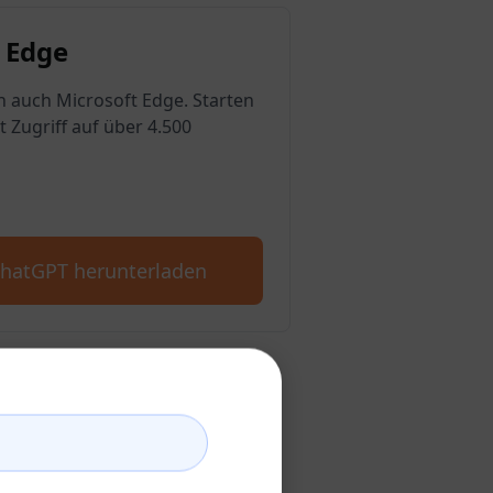
 Edge
n auch Microsoft Edge. Starten
t Zugriff auf über 4.500
ChatGPT herunterladen
GPT-Konto