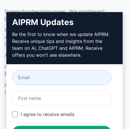
Datenschutzbestimmungen
Wie installieren?
(en)
AIPRM Updates
Google Chrome
Richtlinien zur
Microsoft Edge
Be the first to know when we update AIPRM.
akzeptablen Nutzung
Receive unique tips and insights from the
(en)
team on AI, ChatGPT and AIPRM. Receive
AGB (en)
offers you won't see elsewhere.
AGB für Browser-
Erweiterungen (en)
AGB für Verrechnung
(en)
I agree to receive emails
© 2026
All logos, trademarks, and registered trademarks are the