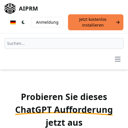
AIPRM
Jetzt kostenlos
Anmeldung
installieren
Open
Probieren Sie dieses
ChatGPT Aufforderung
jetzt aus