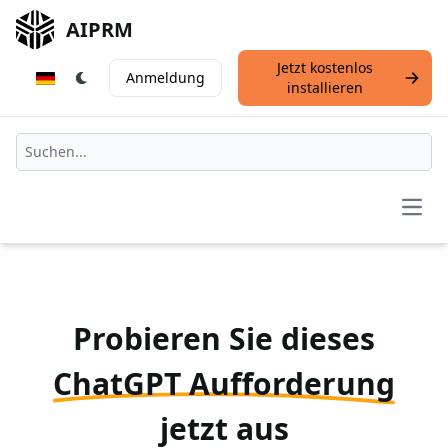
AIPRM
Jetzt kostenlos
Anmeldung
installieren
Open
Probieren Sie dieses
ChatGPT Aufforderung
jetzt aus