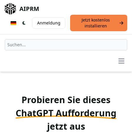
AIPRM
Jetzt kostenlos
Anmeldung
installieren
Open
Probieren Sie dieses
ChatGPT Aufforderung
jetzt aus