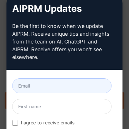
AIPRM Updates
Hier erfahren Sie, wie Sie ein
Be the first to know when we update
ChatGPT-Konto erstellen können
AIPRM. Receive unique tips and insights
from the team on AI, ChatGPT and
AIPRM. Receive offers you won't see
elsewhere.
Schritt 3: Verwenden Sie den
Prompt in Ihrem ChatGPT
Prompt jetzt in ChatGPT ausprobieren
I agree to receive emails