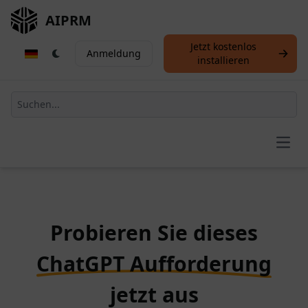
AIPRM
Jetzt kostenlos
Anmeldung
installieren
Open
Probieren Sie dieses
ChatGPT Aufforderung
jetzt aus