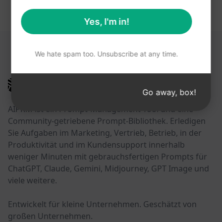
Yes, I'm in!
DIESE LINKS KÖNNTEN HILFREICH SEIN
We hate spam too. Unsubscribe at any time.
AIPRM
Go away, box!
AIPRM ist ein Prompt-Management-Tool und eine
Community-getriebene Prompt-Bibliothek. Erledigen
Sie Aufgaben im Marketing, Vertrieb, Betrieb, in der
Produktivität und im Kundensupport innerhalb
weniger Minuten mit gebrauchsfertigen Prompts für
ChatGPT, Claude, Gemini, Midjourney, GPT Image und
viele weitere.
Entwickelt für kleine Unternehmen. Geschätzt von
großen Unternehmen.