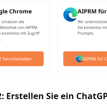
gle Chrome
AIPRM für
 schätzen die
Wir unterstütze
ibliothek von AIPRM
Sie kostenlos mi
e kostenlos mit Zugriff
Prompts.
.
AIPRM für 
T herunterladen
2: Erstellen Sie ein Chat