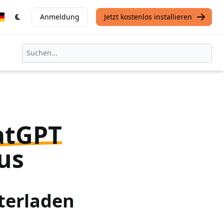
Anmeldung
Jetzt kostenlos installieren
atGPT
us
terladen