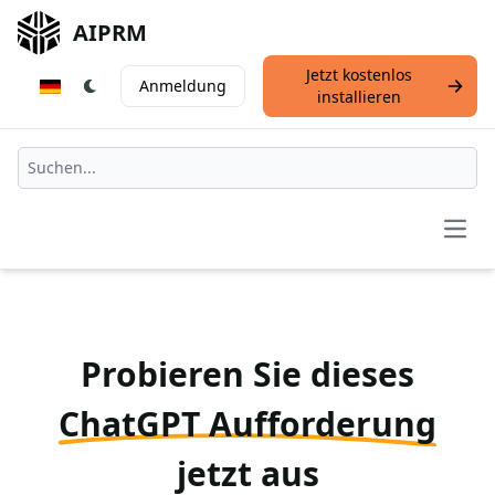
AIPRM
Jetzt kostenlos
Anmeldung
installieren
Open
Probieren Sie dieses
ChatGPT Aufforderung
jetzt aus