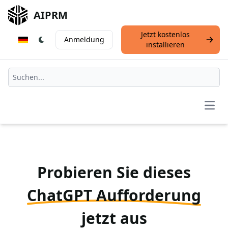
AIPRM
Jetzt kostenlos
Anmeldung
installieren
Open
Probieren Sie dieses
ChatGPT Aufforderung
jetzt aus