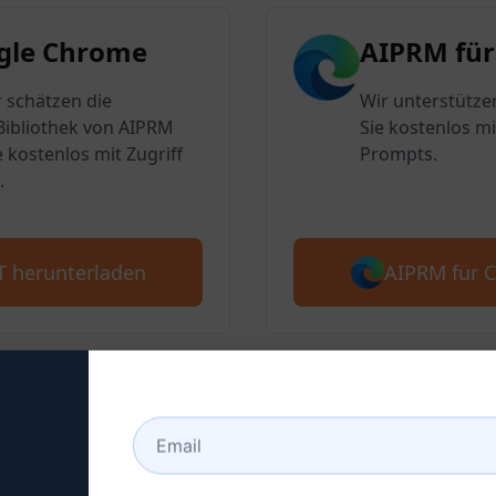
gle Chrome
AIPRM für
 schätzen die
Wir unterstütze
ibliothek von AIPRM
Sie kostenlos mi
e kostenlos mit Zugriff
Prompts.
.
AIPRM für 
T herunterladen
2: Erstellen Sie ein Chat