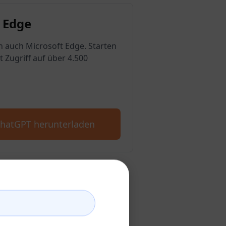
 Edge
n auch Microsoft Edge. Starten
t Zugriff auf über 4.500
ChatGPT herunterladen
GPT-Konto