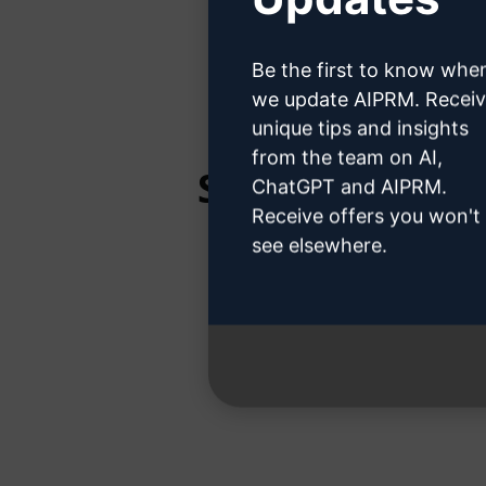
Hier erfahr
Be the first to know whe
we update AIPRM. Recei
unique tips and insights
from the team on AI,
Schritt 3: Ver
ChatGPT and AIPRM.
Receive offers you won't
see elsewhere.