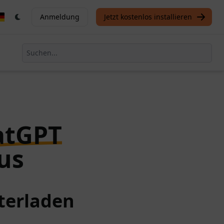
Anmeldung
Jetzt kostenlos installieren
atGPT
us
terladen