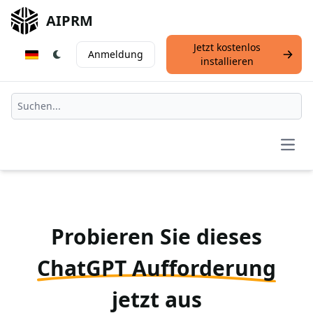
AIPRM
Jetzt kostenlos
Anmeldung
installieren
Open
Probieren Sie dieses
ChatGPT Aufforderung
jetzt aus